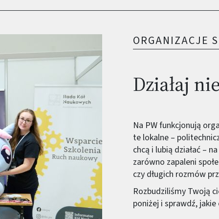
ORGANIZACJE S
Działaj ni
Na PW funkcjonują organ
te lokalne – politechnic
chcą i lubią działać – n
zarówno zapaleni społecz
czy długich rozmów prz
Rozbudziliśmy Twoją cie
poniżej i sprawdź, jakie