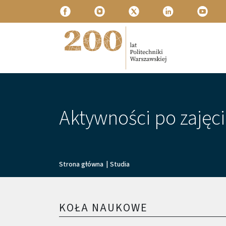
Przejdź do treści
Politechnika Warszawska
Aktywności po zajęc
Ścieżka nawigacyjna
Strona główna
|
Studia
KOŁA NAUKOWE