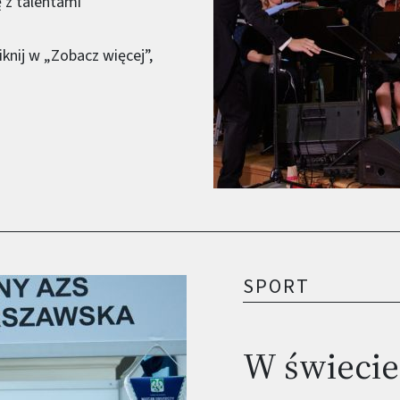
ę z talentami
iknij w „Zobacz więcej”,
SPORT
W świecie