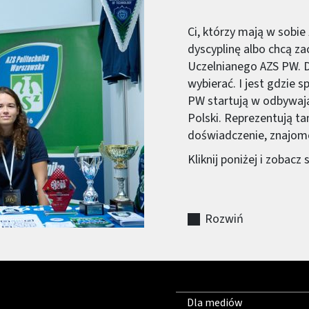
Ci, którzy mają w sobie
dyscyplinę albo chcą z
Uczelnianego AZS PW. D
wybierać. I jest gdzie 
PW startują w odbywaj
Polski. Reprezentują t
doświadczenie, znajomoś
Kliknij poniżej i zobacz
Rozwiń
Dla mediów