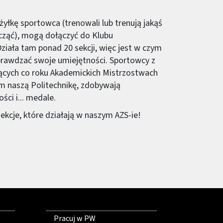
 żyłkę sportowca (trenowali lub trenują jakąś
acząć), mogą dołączyć do Klubu
ziała tam ponad 20 sekcji, więc jest w czym
sprawdzać swoje umiejętności. Sportowcy z
ących co roku Akademickich Mistrzostwach
am naszą Politechnikę, zdobywają
ci i... medale.
 sekcje, które działają w naszym AZS-ie!
Pracuj w PW