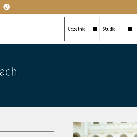
Główna nawigacja
Uczelnia
Studia
iach