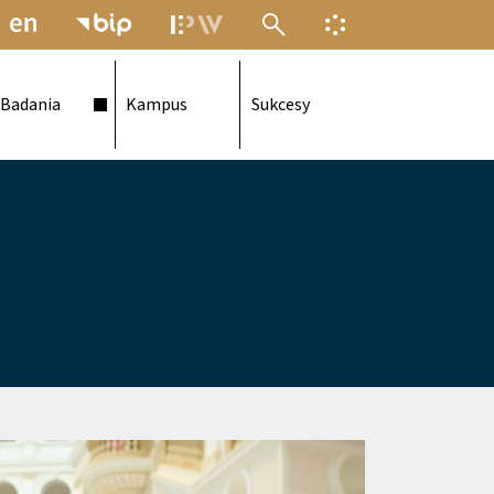
MENU ELEKTRONICZNEJ POLITECH
INFORMACJA O F
Badania
Kampus
Sukcesy