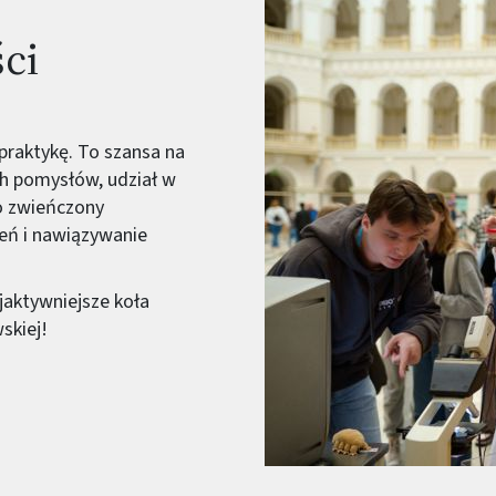
ści
praktykę. To szansa na
ch pomysłów, udział w
o zwieńczony
eń i nawiązywanie
najaktywniejsze koła
skiej!