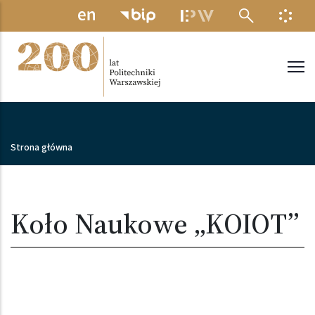
Przejdź do treści
MENU ELEKTRONICZNE
INFO
Politechnika Warszawska
Ścieżka nawigacyjna
Strona główna
Koło Naukowe „KOIOT”