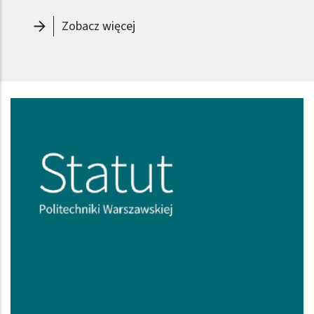
-
Prorektor ds. Filii w Płocku - Re
Zobacz więcej
Obraz (old)