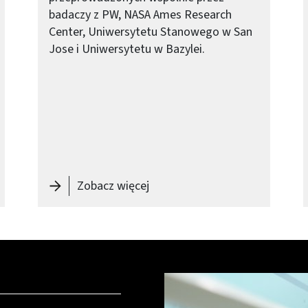
badaczy z PW, NASA Ames Research
Center, Uniwersytetu Stanowego w San
Jose i Uniwersytetu w Bazylei.
ign po Air Cargo Challenge w Stuttgarcie
-
Gdzie na Marsie może wyrosn
Zobacz więcej