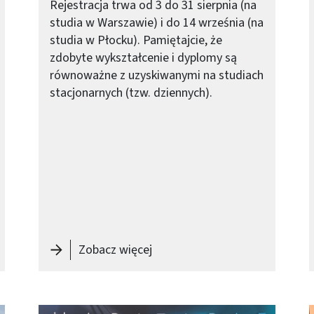
Rejestracja trwa od 3 do 31 sierpnia (na
studia w Warszawie) i do 14 września (na
studia w Płocku). Pamiętajcie, że
zdobyte wykształcenie i dyplomy są
równoważne z uzyskiwanymi na studiach
stacjonarnych (tzw. dziennych).
I stopnia
-
Ucz sie na PW niestacjonarnie
Zobacz więcej
Obraz (old)
O