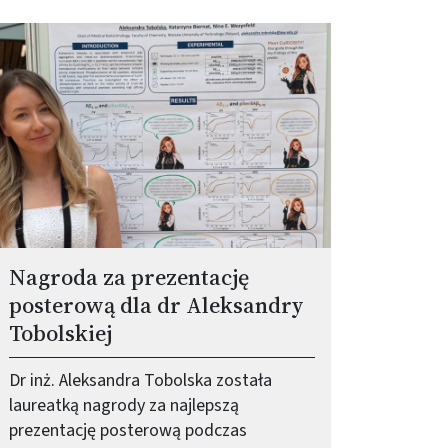
braz (old)
Nagroda za prezentację
posterową dla dr Aleksandry
Tobolskiej
Dr inż. Aleksandra Tobolska została
laureatką nagrody za najlepszą
prezentację posterową podczas