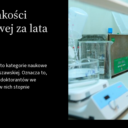
akości
ej za lata
– to kategorie naukowe
szawskiej. Oznacza to,
ć doktorantów we
w nich stopnie