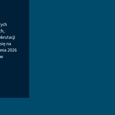
zych
ch,
ekrutacji
się na
pnia 2026
 w
ekrutacja na studia stacjonarne I stopnia na PW