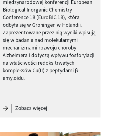
międzynarodowej konferencji European
Biological Inorganic Chemistry
Conference 18 (EuroBIC 18), która
odbyła się w Groningen w Holandii.
Zaprezentowane przez nią wyniki wpisują
się w badania nad molekularnymi
mechanizmami rozwoju choroby
Alzheimera i dotyczą wpływu fosforylacji
na właściwości redoks trwałych
kompleksów Cu(II) z peptydami β-
amyloidu.
! Rekrutacja na studia I stopnia
-
Nagroda za prezentację posterową dla
Zobacz więcej
braz (old)