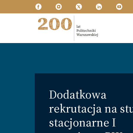
Przejdź do treści
Politechnika Warszawska
Dodatkowa
rekrutacja na st
stacjonarne I