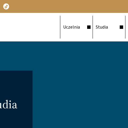
Główna nawigacja
Uczelnia
Studia
udia