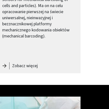
cells and particles). Ma on na celu
opracowanie pierwszej na świecie
uniwersalnej, nieinwazyjnej i
bezznacznikowej platformy
mechanicznego kodowania obiektów
(mechanical barcoding).
ąć pierwsze drzewo?
-
Naukowcy z PW współtworzą innowacy
Zobacz więcej