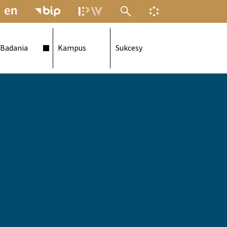
MENU ELEKTRONICZNEJ POLITECH
INFORMACJA O F
Badania
Kampus
Sukcesy