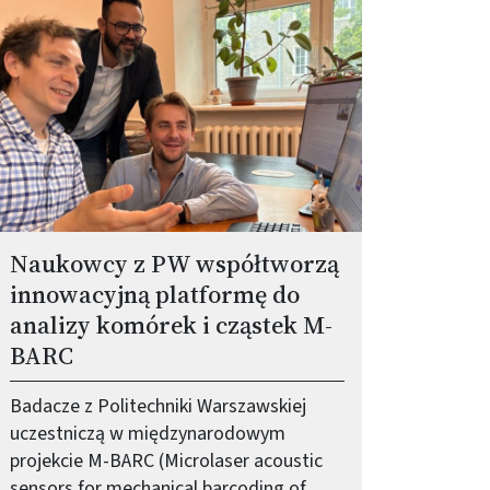
Naukowcy z PW współtworzą
innowacyjną platformę do
analizy komórek i cząstek M-
BARC
Badacze z Politechniki Warszawskiej
uczestniczą w międzynarodowym
projekcie M-BARC (Microlaser acoustic
sensors for mechanical barcoding of