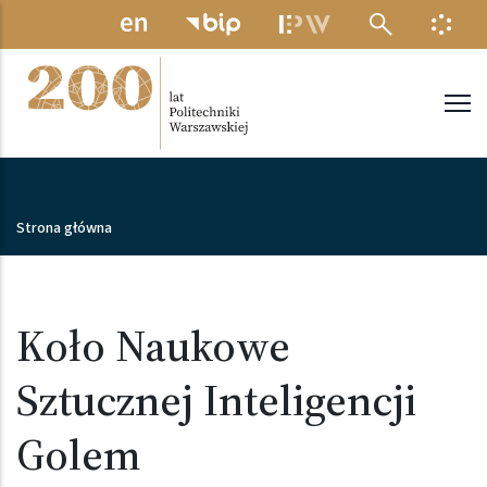
Przejdź do treści
MENU ELEKTRONICZNE
INFO
Politechnika Warszawska
Ścieżka nawigacyjna
Strona główna
Koło Naukowe
Sztucznej Inteligencji
Golem