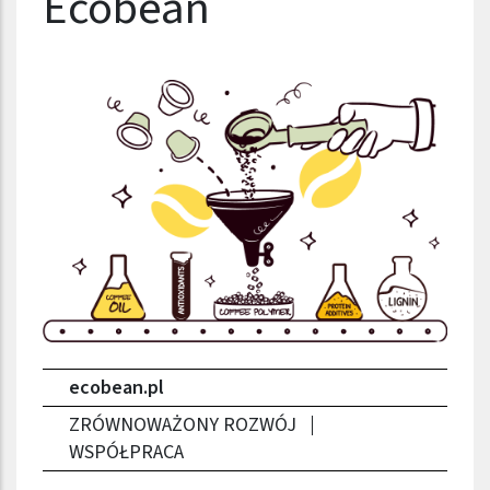
Nazwa firmy
Ecobean
ecobean.pl
ZRÓWNOWAŻONY ROZWÓJ
WSPÓŁPRACA