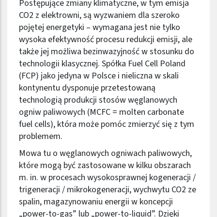
Postępujące zmiany klimatyczne, w tym emisja
CO2 z elektrowni, są wyzwaniem dla szeroko
pojętej energetyki – wymagana jest nie tylko
wysoka efektywność procesu redukcji emisji, ale
także jej możliwa bezinwazyjność w stosunku do
technologii klasycznej. Spółka Fuel Cell Poland
(FCP) jako jedyna w Polsce i nieliczna w skali
kontynentu dysponuje przetestowaną
technologią produkcji stosów węglanowych
ogniw paliwowych (MCFC = molten carbonate
fuel cells), która może pomóc zmierzyć się z tym
problemem.
Mowa tu o węglanowych ogniwach paliwowych,
które mogą być zastosowane w kilku obszarach
m. in. w procesach wysokosprawnej kogeneracji /
trigeneracji / mikrokogeneracji, wychwytu CO2 ze
spalin, magazynowaniu energii w koncepcji
„power-to-gas” lub „power-to-liquid”. Dzięki