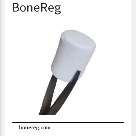
Nazwa firmy
BoneReg
bonereg.com