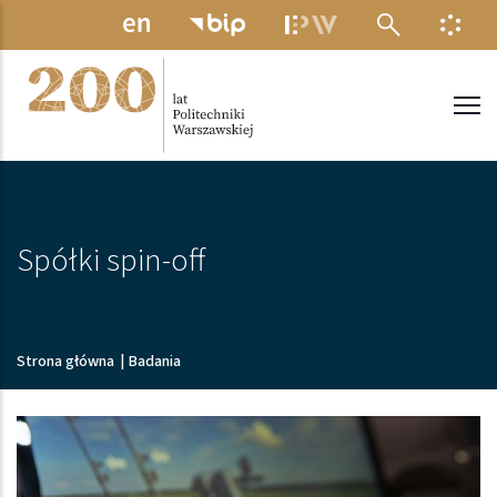
Przejdź do treści
MENU ELEKTRONICZNE
INFO
Politechnika Warszawska
Spółki spin-off
Ścieżka nawigacyjna
Strona główna
|
Badania