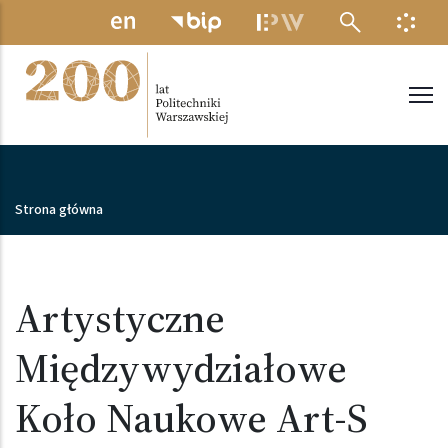
Przejdź do treści
MENU ELEKTRONICZNE
INFO
Politechnika Warszawska
Ścieżka nawigacyjna
Strona główna
Artystyczne
Międzywydziałowe
Koło Naukowe Art-S