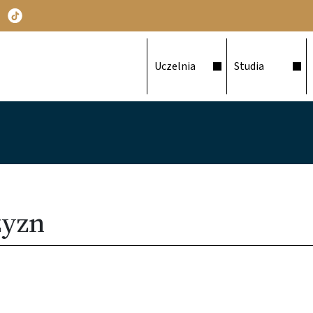
Główna nawigacja
Uczelnia
Studia
zyzn