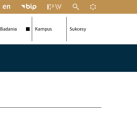
MENU ELEKTRONICZNEJ POLITECH
INFORMACJA O F
Badania
Kampus
Sukcesy