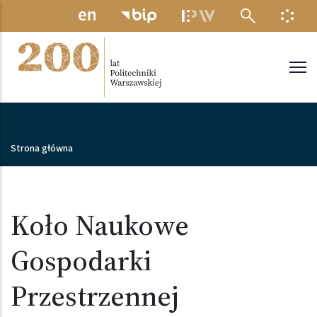
Przejdź do treści
MENU ELEKTRONICZNE
INFO
Politechnika Warszawska
Ścieżka nawigacyjna
Strona główna
Koło Naukowe
Gospodarki
Przestrzennej