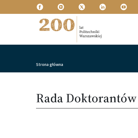
Przejdź do treści
Politechnika Warszawska
Ścieżka nawigacyjna
Strona główna
Rada Doktorantów