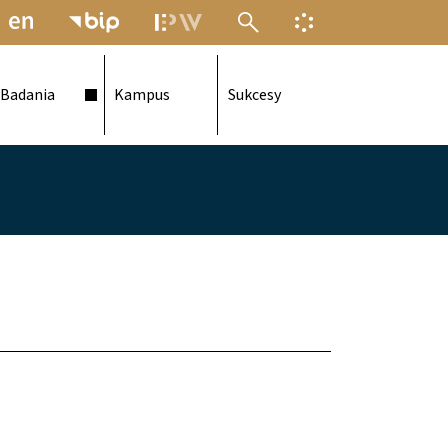
MENU ELEKTRONICZNEJ POLITECH
INFORMACJA O F
Badania
Kampus
Sukcesy