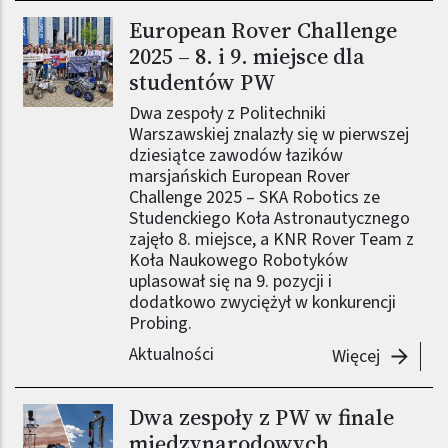
European Rover Challenge
Obraz (old)
2025 – 8. i 9. miejsce dla
studentów PW
Dwa zespoły z Politechniki
Warszawskiej znalazły się w pierwszej
dziesiątce zawodów łazików
marsjańskich European Rover
Challenge 2025 – SKA Robotics ze
Studenckiego Koła Astronautycznego
zajęło 8. miejsce, a KNR Rover Team z
Koła Naukowego Robotyków
uplasował się na 9. pozycji i
dodatkowo zwyciężył w konkurencji
Probing.
Aktualności
-
Europea
Więcej
Dwa zespoły z PW w finale
Obraz (old)
międzynarodowych