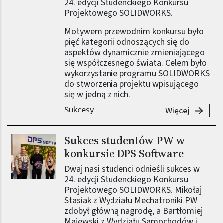
24. edycji Studenckiego Konkursu
Projektowego SOLIDWORKS.
Motywem przewodnim konkursu było
pięć kategorii odnoszących się do
aspektów dynamicznie zmieniającego
się współczesnego świata. Celem było
wykorzystanie programu SOLIDWORKS
do stworzenia projektu wpisującego
się w jedną z nich.
Sukcesy
-
Sukcesy
Więcej
Sukces studentów PW w
Obraz (old)
konkursie DPS Software
Dwaj nasi studenci odnieśli sukces w
24. edycji Studenckiego Konkursu
Projektowego SOLIDWORKS. Mikołaj
Stasiak z Wydziału Mechatroniki PW
zdobył główną nagrodę, a Bartłomiej
Majewski z Wydziału Samochodów i