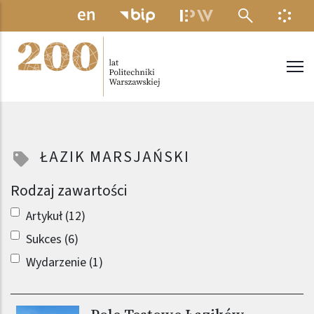
Przejdź do treści
MENU ELEKTRONICZNE
INFO
Politechnika Warszawska
ŁAZIK MARSJAŃSKI
Rodzaj zawartości
Artykuł (12)
Sukces (6)
Wydarzenie (1)
Obraz (old)