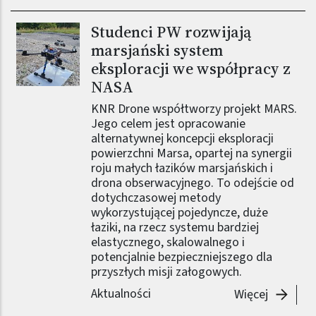
Studenci PW rozwijają
Obraz (old)
marsjański system
eksploracji we współpracy z
NASA
KNR Drone współtworzy projekt MARS.
Jego celem jest opracowanie
alternatywnej koncepcji eksploracji
powierzchni Marsa, opartej na synergii
roju małych łazików marsjańskich i
drona obserwacyjnego. To odejście od
dotychczasowej metody
wykorzystującej pojedyncze, duże
łaziki, na rzecz systemu bardziej
elastycznego, skalowalnego i
potencjalnie bezpieczniejszego dla
przyszłych misji załogowych.
Aktualności
-
Studenc
Więcej