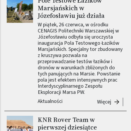
Pole Testowe Łazików
Marsjańskich w
Józefosławiu już działa
W piątek, 26 czerwca, w ośrodku
CENAGIS Politechniki Warszawskiej w
Józefosławiu odbyła się uroczysta
inauguracja Pola Testowego Łazików
Marsjańskich. Specjalny tor zbudowany
z kruszywa pozwala na
przeprowadzanie testów łazików i
dronów w warunkach zbliżonych do
tych panujących na Marsie. Powstanie
pola jest efektem intensywnych prac
Interdyscyplinarnego Zespołu
Eksploracji Marsa PW.
Aktualności
-
Pole Te
Więcej
KNR Rover Team w
Obraz (old)
pierwszej dziesiątce