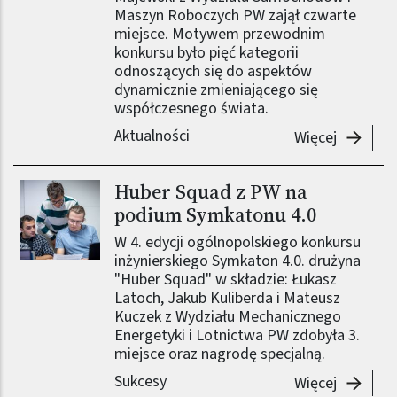
Maszyn Roboczych PW zajął czwarte
miejsce. Motywem przewodnim
konkursu było pięć kategorii
odnoszących się do aspektów
dynamicznie zmieniającego się
współczesnego świata.
Aktualności
-
Sukces 
Więcej
Huber Squad z PW na
Obraz (old)
podium Symkatonu 4.0
W 4. edycji ogólnopolskiego konkursu
inżynierskiego Symkaton 4.0. drużyna
"Huber Squad" w składzie: Łukasz
Latoch, Jakub Kuliberda i Mateusz
Kuczek z Wydziału Mechanicznego
Energetyki i Lotnictwa PW zdobyła 3.
miejsce oraz nagrodę specjalną.
Sukcesy
-
Huber S
Więcej