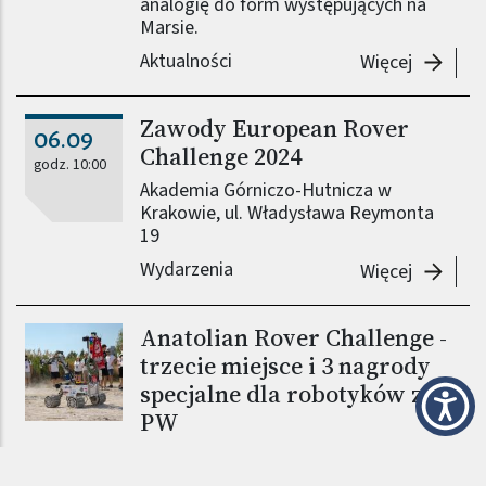
analogię do form występujących na
Marsie.
Aktualności
-
Houston
Więcej
Zawody European Rover
06.09
Challenge 2024
godz. 10:00
Akademia Górniczo-Hutnicza w
Krakowie, ul. Władysława Reymonta
19
Wydarzenia
-
Zawody 
Więcej
Anatolian Rover Challenge -
trzecie miejsce i 3 nagrody
specjalne dla robotyków z
PW
Zespół SKA Robotics reprezentujący
Politechnikę Warszawską, zajął trzecie