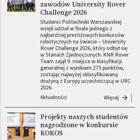
zawodów University Rover
Challenge 2026
Studenci Politechniki Warszawskiej
wzięli udział w finale jednego z
najbardziej prestiżowych konkursów
robotycznych na świecie – University
Rover Challenge 2026, który odbył się
w Stanach Zjednoczonych. KNR Rover
Team zajął 9. miejsce w klasyfikacji
generalnej z wynikiem 275 punktów,
zostając najwyżej sklasyfikowaną
drużyną z Europy uczestniczącą w URC
2026.
Aktualności
-
KNR Rov
Więcej
Projekty naszych studentów
Obraz (old)
nagrodzone w konkursie
KOKOS