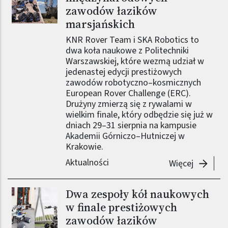
zawodów łazików
marsjańskich
KNR Rover Team i SKA Robotics to
dwa koła naukowe z Politechniki
Warszawskiej, które wezmą udział w
jedenastej edycji prestiżowych
zawodów robotyczno–kosmicznych
European Rover Challenge (ERC).
Drużyny zmierzą się z rywalami w
wielkim finale, który odbędzie się już w
dniach 29–31 sierpnia na kampusie
Akademii Górniczo–Hutniczej w
Krakowie.
Aktualności
-
Dwa zes
Więcej
Dwa zespoły kół naukowych
Obraz (old)
w finale prestiżowych
zawodów łazików