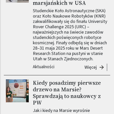
marsjańskich w USA
Studenckie Koło Astronautyczne (SKA)
oraz Koło Naukowe Robotyków (KNR)
zakwalifikowały się do finału University
Rover Challenge 2025 (URC) –
najważniejszych na świecie zawodów
studenckich poświęconych robotyce
kosmicznej. Finały odbędą się w dniach
28–31 maja 2025 roku w Mars Desert
Research Station na pustyni w stanie
Utah w Stanach Zjednoczonych.
Aktualności
-
Dwa zes
Więcej
Kiedy posadzimy pierwsze
drzewo na Marsie?
Sprawdzają to naukowcy z
PW
Jak i kiedy na Marsie wyrośnie