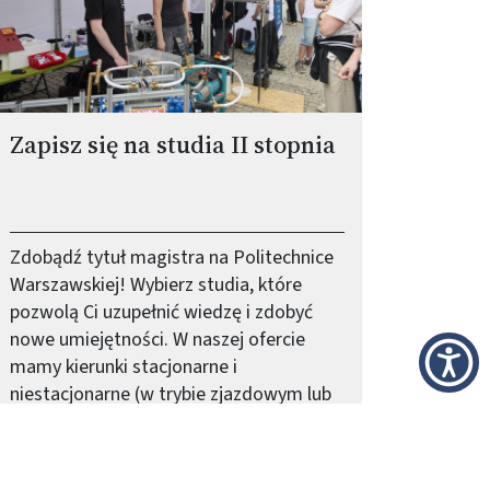
Zapisz się na studia II stopnia
Zdobądź tytuł magistra na Politechnice
Warszawskiej! Wybierz studia, które
pozwolą Ci uzupełnić wiedzę i zdobyć
nowe umiejętności. W naszej ofercie
mamy kierunki stacjonarne i
niestacjonarne (w trybie zjazdowym lub
w trybie na odległość), po polsku lub po
angielsku, w Warszawie lub Płocku.