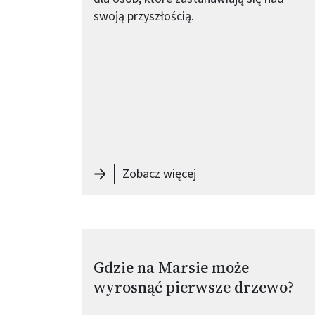
swoją przyszłością.
-
Absolwenci PW: Kami
Zobacz więcej
Obraz (old)