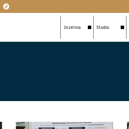
Główna nawigacja
Uczelnia
Studia
Obraz (old)
O