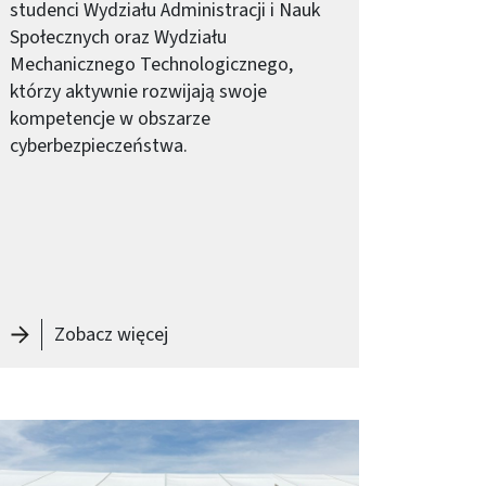
studenci Wydziału Administracji i Nauk
Społecznych oraz Wydziału
Mechanicznego Technologicznego,
którzy aktywnie rozwijają swoje
kompetencje w obszarze
cyberbezpieczeństwa.
rową dla dr Aleksandry Tobolskiej
-
Od cyberbezpieczeństwa do kariery w 
Zobacz więcej
braz (old)