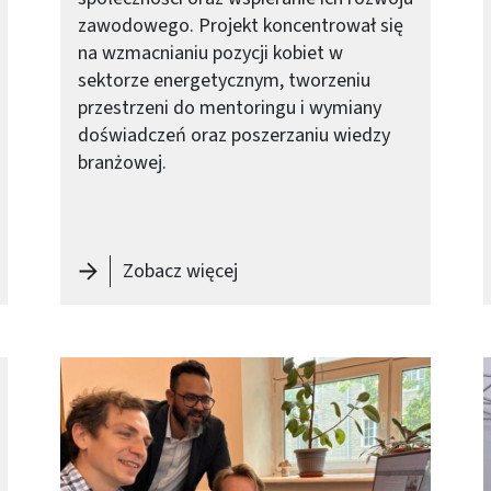
zawodowego. Projekt koncentrował się
na wzmacnianiu pozycji kobiet w
sektorze energetycznym, tworzeniu
przestrzeni do mentoringu i wymiany
doświadczeń oraz poszerzaniu wiedzy
branżowej.
l Grzegorz Radziwon
-
Sukces projektu „Kobiety dl
Zobacz więcej
Obraz (old)
O