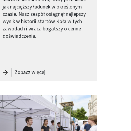
jak najcięższy ładunek w określonym
czasie. Nasz zespół osiągnął najlepszy
wynik w historii startów Koła w tych
zawodach i wraca bogatszy o cenne
doświadczenia.
a Kobiet w Energetyce” Koła Naukowego Energetyków
-
Wrażenia SAE AeroDesign po Air Cargo
Zobacz więcej
braz (old)