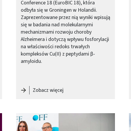
Conference 18 (EuroBIC 18), która
odbyła się w Groningen w Holandii.
Zaprezentowane przez nią wyniki wpisują
się w badania nad molekularnymi
mechanizmami rozwoju choroby
Alzheimera i dotyczą wpływu fosforylacji
na właściwości redoks trwałych
kompleksów Cu(II) z peptydami β-
amyloidu.
oktoratów wdrożeniowych z PW
-
Nagroda za prezentację poste
Zobacz więcej
Obraz (old)
O