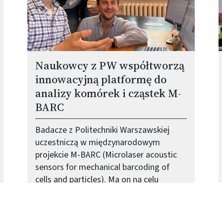
Naukowcy z PW współtworzą
innowacyjną platformę do
analizy komórek i cząstek M-
BARC
Badacze z Politechniki Warszawskiej
uczestniczą w międzynarodowym
projekcie M-BARC (Microlaser acoustic
sensors for mechanical barcoding of
cells and particles). Ma on na celu
opracowanie pierwszej na świecie
uniwersalnej, nieinwazyjnej i
bezznacznikowej platformy