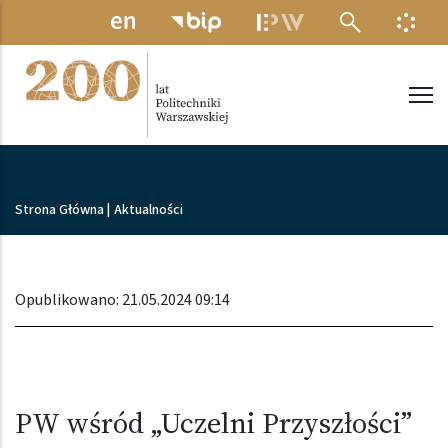
Przejdź do treści
MENU ELEKTRONICZNE
INFO
Politechnika Warszawska
Ścieżka nawigacyjna
Strona Główna
|
Aktualności
Opublikowano: 21.05.2024 09:14
PW wśród „Uczelni Przyszłości”