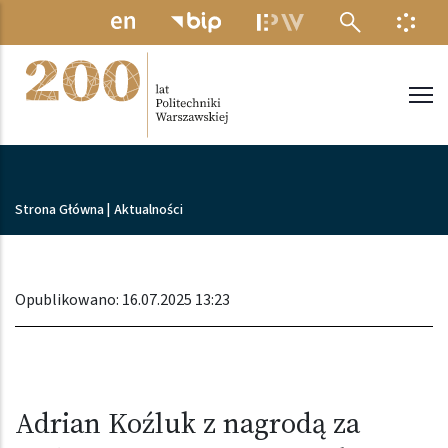
Przejdź do treści
MENU ELEKTRONICZNE
INFO
Politechnika Warszawska
Ścieżka nawigacyjna
Strona Główna
|
Aktualności
Opublikowano: 16.07.2025 13:23
Adrian Koźluk z nagrodą za