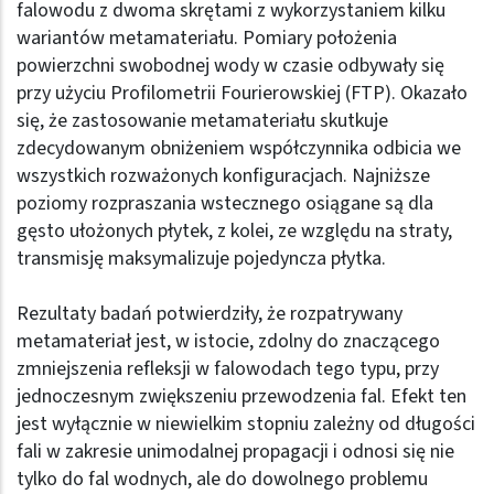
falowodu z dwoma skrętami z wykorzystaniem kilku
wariantów metamateriału. Pomiary położenia
powierzchni swobodnej wody w czasie odbywały się
przy użyciu Profilometrii Fourierowskiej (FTP). Okazało
się, że zastosowanie metamateriału skutkuje
zdecydowanym obniżeniem współczynnika odbicia we
wszystkich rozważonych konfiguracjach. Najniższe
poziomy rozpraszania wstecznego osiągane są dla
gęsto ułożonych płytek, z kolei, ze względu na straty,
transmisję maksymalizuje pojedyncza płytka.
Rezultaty badań potwierdziły, że rozpatrywany
metamateriał jest, w istocie, zdolny do znaczącego
zmniejszenia refleksji w falowodach tego typu, przy
jednoczesnym zwiększeniu przewodzenia fal. Efekt ten
jest wyłącznie w niewielkim stopniu zależny od długości
fali w zakresie unimodalnej propagacji i odnosi się nie
tylko do fal wodnych, ale do dowolnego problemu