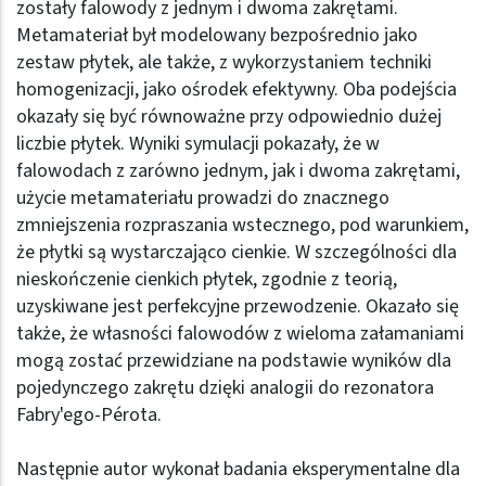
zostały falowody z jednym i dwoma zakrętami.
Metamateriał był modelowany bezpośrednio jako
zestaw płytek, ale także, z wykorzystaniem techniki
homogenizacji, jako ośrodek efektywny. Oba podejścia
okazały się być równoważne przy odpowiednio dużej
liczbie płytek. Wyniki symulacji pokazały, że w
falowodach z zarówno jednym, jak i dwoma zakrętami,
użycie metamateriału prowadzi do znacznego
zmniejszenia rozpraszania wstecznego, pod warunkiem,
że płytki są wystarczająco cienkie. W szczególności dla
nieskończenie cienkich płytek, zgodnie z teorią,
uzyskiwane jest perfekcyjne przewodzenie. Okazało się
także, że własności falowodów z wieloma załamaniami
mogą zostać przewidziane na podstawie wyników dla
pojedynczego zakrętu dzięki analogii do rezonatora
Fabry'ego-Pérota.
Następnie autor wykonał badania eksperymentalne dla