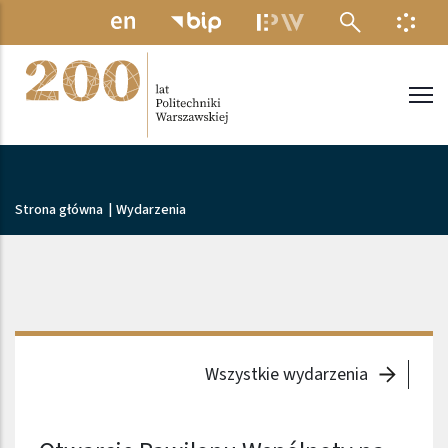
Przejdź do treści
MENU ELEKTRONICZNE
INFO
Politechnika Warszawska
Ścieżka nawigacyjna
Strona główna
|
Wydarzenia
Wszystkie wydarzenia