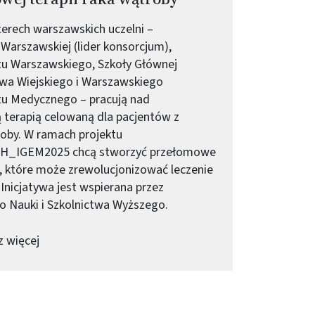
terech warszawskich uczelni –
 Warszawskiej (lider konsorcjum),
u Warszawskiego, Szkoły Głównej
wa Wiejskiego i Warszawskiego
tu Medycznego – pracują nad
 terapią celowaną dla pacjentów z
oby. W ramach projektu
H_IGEM2025 chcą stworzyć przełomowe
, które może zrewolucjonizować leczenie
 Inicjatywa jest wspierana przez
o Nauki i Szkolnictwa Wyższego.
-
HepaSwitch – młodzi naukowcy na tropie nowej ter
 więcej