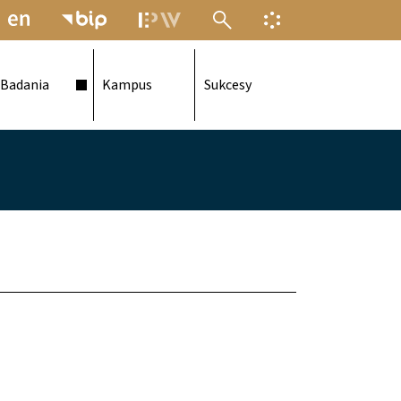
MENU ELEKTRONICZNEJ POLITECH
INFORMACJA O F
Badania
Kampus
Sukcesy