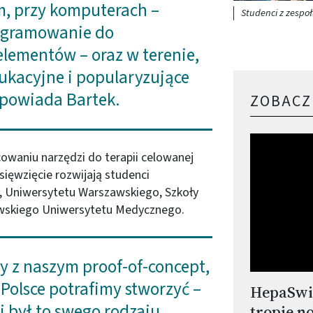
m, przy komputerach –
Studenci z zespo
ogramowanie do
lementów – oraz w terenie,
ukacyjne i popularyzujące
opowiada Bartek.
ZOBACZ
owaniu narzędzi do terapii celowanej
ięwzięcie rozwijają studenci
), Uniwersytetu Warszawskiego, Szkoły
awskiego Uniwersytetu Medycznego.
y z naszym proof-of-concept,
 Polsce potrafimy stworzyć –
HepaSwi
i był to swego rodzaju
tropie n