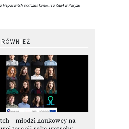
łu Hepaswitch podczas konkursu iGEM w Paryżu
 RÓWNIEŻ
tch – młodzi naukowcy na
owej terapii raka wątroby