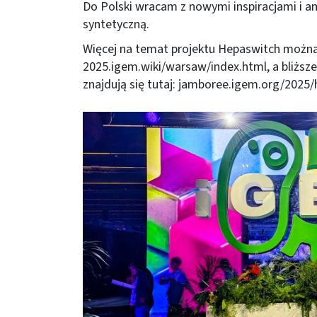
Do Polski wracam z nowymi inspiracjami i am
syntetyczną.
Więcej na temat projektu Hepaswitch można 
2025.igem.wiki/warsaw/index.html
, a bliż
znajdują się tutaj:
jamboree.igem.org/2025
Obraz (old)