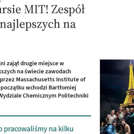
rsie MIT! Zespół
najlepszych na
i zajął drugie miejsce w
Obraz (old)
kszych na świecie zawodach
przez Massachusetts Institute of
 początku wchodzi Bartłomiej
 Wydziale Chemicznym Politechniki
ko pracowaliśmy na kilku