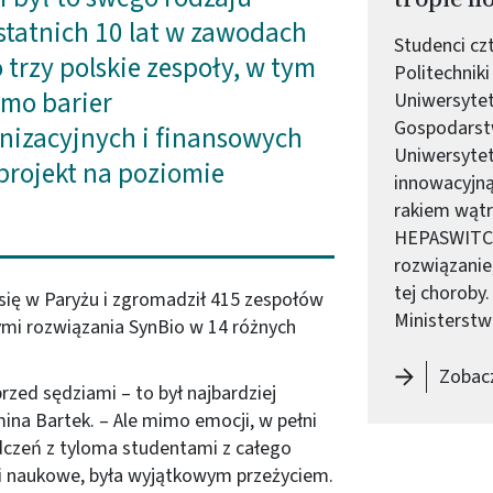
ostatnich 10 lat w zawodach
Studenci cz
trzy polskie zespoły, w tym
Politechniki
imo barier
Uniwersytet
Gospodarst
nizacyjnych i finansowych
Uniwersyte
projekt na poziomie
innowacyjną
rakiem wątr
HEPASWITC
rozwiązanie
tej choroby.
 się w Paryżu i zgromadził 415 zespołów
Ministerstw
ymi rozwiązania SynBio w 14 różnych
Zobacz
zed sędziami – to był najbardziej
na Bartek. – Ale mimo emocji, w pełni
czeń z tyloma studentami z całego
i naukowe, była wyjątkowym przeżyciem.