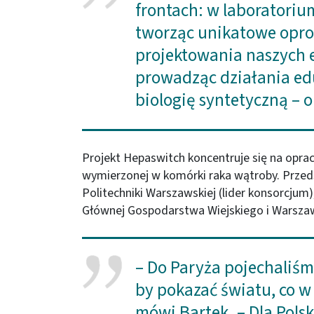
frontach: w laboratoriu
tworząc unikatowe opr
projektowania naszych e
prowadząc działania ed
biologię syntetyczną – 
Projekt Hepaswitch koncentruje się na oprac
wymierzonej w komórki raka wątroby. Przeds
Politechniki Warszawskiej (lider konsorcjum
Głównej Gospodarstwa Wiejskiego i Warsz
– Do Paryża pojechaliśm
by pokazać światu, co w
mówi Bartek. – Dla Polsk