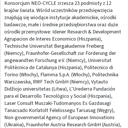
Konsorcjum NEO-CYCLE zrzesza 23 podmioty z 12
krajów świata. Wśród uczestników przedsięwzięcia
znajdują się wiodące instytucje akademickie, ośrodki
badawcze, małe i średnie przedsiębiorstwa oraz duże
ośrodki przemysłowe:
Idener Research & Development
Agrupacion de Interes Economico
(Hiszpania),
Technische Universität Bergakademie Freiberg
(Niemcy),
Fraunhofer-Gesellschaft zur Förderung der
angewandten Forschung e.V.
(Niemcy),
Universitat
Politècnica de Catalunya
(Hiszpania)
, Politecnico di
Torino
(Włochy),
Flamma S.p.A.
(Włochy),
Politechnika
Warszawska
,
RMF Tech GmbH
(Niemcy),
Vytauto
Didžiojo universitetas
(Litwa),
L’Urederra Fundación
para el Desarrollo Tecnológico y Social
(Hiszpania),
Laser Consult Muszaki-Tudomanyos Es Gazdasagi
Tanacsado Korlatolt Felelossegu Tarsasag
(Węgry)
,
Non-governmental Agency of European Innovations
(Ukraina),
Fraunhofer Austria Research GmbH
(Austria),