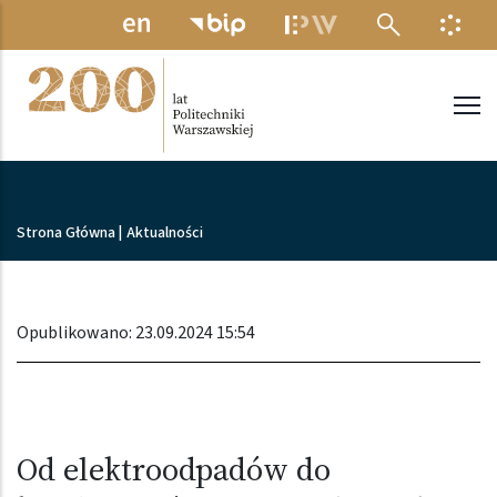
Przejdź do treści
MENU ELEKTRONICZNE
INFO
Politechnika Warszawska
Ścieżka nawigacyjna
Strona Główna
|
Aktualności
Opublikowano: 23.09.2024 15:54
Od elektroodpadów do