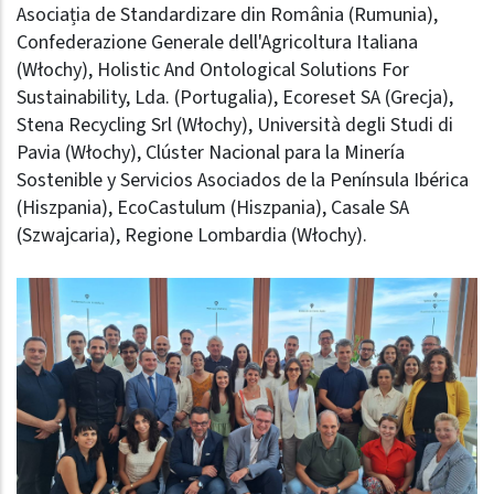
Asociația de Standardizare din România
(Rumunia),
Confederazione Generale dell'Agricoltura Italiana
(Włochy),
Holistic And Ontological Solutions For
Sustainability, Lda.
(Portugalia),
Ecoreset SA
(Grecja),
Stena Recycling Srl
(Włochy),
Università degli Studi di
Pavia
(Włochy),
Clúster Nacional para la Minería
Sostenible y Servicios Asociados de la Península Ibérica
(Hiszpania),
EcoCastulum
(Hiszpania),
Casale SA
(Szwajcaria),
Regione Lombardia
(Włochy).