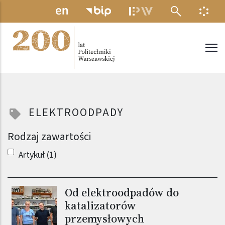
Przejdź do treści
MENU ELEKTRONICZNE
INFO
Politechnika Warszawska
ELEKTROODPADY
Rodzaj zawartości
Artykuł (1)
Od elektroodpadów do
katalizatorów
przemysłowych