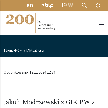
Przejdź do treści
MENU ELEKTRONICZNE
INFO
Politechnika Warszawska
Ścieżka nawigacyjna
Strona Główna
|
Aktualności
Opublikowano: 12.11.2024 12:34
Jakub Modrzewski z GIK PW z