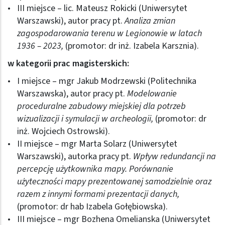
III miejsce – lic. Mateusz Rokicki (Uniwersytet
Warszawski), autor pracy pt.
Analiza zmian
zagospodarowania terenu w Legionowie w latach
1936 – 2023,
(promotor: dr inż. Izabela Karsznia).
w kategorii prac magisterskich:
I miejsce – mgr Jakub Modrzewski (Politechnika
Warszawska), autor pracy pt.
Modelowanie
proceduralne zabudowy miejskiej dla potrzeb
wizualizacji i symulacji w archeologii,
(promotor: dr
inż. Wojciech Ostrowski).
II miejsce – mgr Marta Solarz (Uniwersytet
Warszawski), autorka pracy pt.
Wpływ redundancji na
percepcję użytkownika mapy. Porównanie
użyteczności mapy prezentowanej samodzielnie oraz
razem z innymi formami prezentacji danych,
(promotor: dr hab Izabela Gołębiowska).
III miejsce – mgr Bozhena Omelianska (Uniwersytet