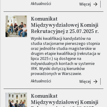
Aktualności
-
Komunik
Więcej
Komunikat
Obraz (old)
Międzywydziałowej Komisji
Rekrutacyjnej z 25.07.2025 r.
Wyniki kwalifikacji kandydatów na
studia stacjonarne pierwszego stopnia
oraz jednolite studia magisterskie w
drugim etapie kwalifikacji (rekrutacja w
lipcu 2025 r.) są dostępne na
indywidualnych kontach w systemie
IRK. Wyniki dotyczą kierunków
prowadzonych w Warszawie.
Aktualności
-
Komunik
Więcej
Komunikat
Obraz (old)
Międzywydziałowej Komisji