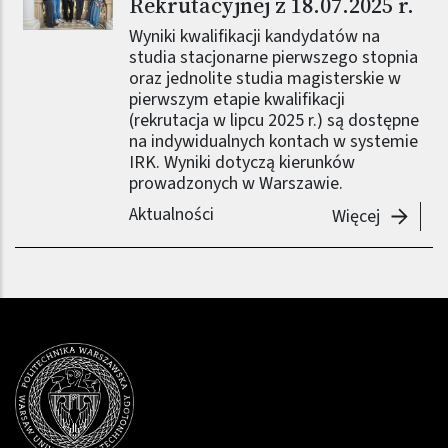
Rekrutacyjnej z 18.07.2025 r.
Wyniki kwalifikacji kandydatów na
studia stacjonarne pierwszego stopnia
oraz jednolite studia magisterskie w
pierwszym etapie kwalifikacji
(rekrutacja w lipcu 2025 r.) są dostępne
na indywidualnych kontach w systemie
IRK. Wyniki dotyczą kierunków
prowadzonych w Warszawie.
Aktualności
-
Komunik
Więcej