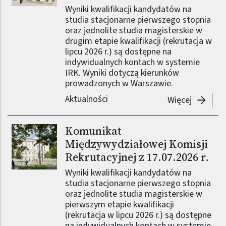
Wyniki kwalifikacji kandydatów na
studia stacjonarne pierwszego stopnia
oraz jednolite studia magisterskie w
drugim etapie kwalifikacji (rekrutacja w
lipcu 2026 r.) są dostępne na
indywidualnych kontach w systemie
IRK. Wyniki dotyczą kierunków
prowadzonych w Warszawie.
Aktualności
-
Komunik
Więcej
Komunikat
Obraz (old)
Międzywydziałowej Komisji
Rekrutacyjnej z 17.07.2026 r.
Wyniki kwalifikacji kandydatów na
studia stacjonarne pierwszego stopnia
oraz jednolite studia magisterskie w
pierwszym etapie kwalifikacji
(rekrutacja w lipcu 2026 r.) są dostępne
na indywidualnych kontach w systemie