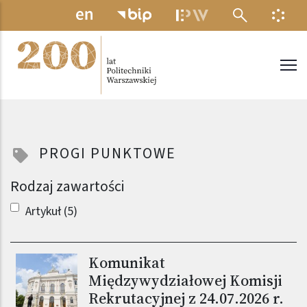
Przejdź do treści
MENU ELEKTRONICZNE
INFO
Politechnika Warszawska
PROGI PUNKTOWE
Rodzaj zawartości
Artykuł (5)
Komunikat
Obraz (old)
Międzywydziałowej Komisji
Rekrutacyjnej z 24.07.2026 r.