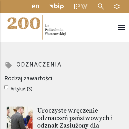
Przejdź do treści
MENU ELEKTRONICZNE
INFO
Politechnika Warszawska
ODZNACZENIA
Rodzaj zawartości
Artykuł (3)
Uroczyste wręczenie
Obraz (old)
odznaczeń państwowych i
odznak Zasłużony dla