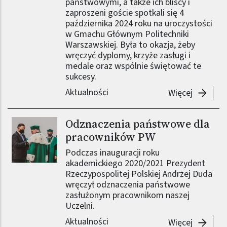
państwowymi, a także ich bliscy i
zaproszeni goście spotkali się 4
października 2024 roku na uroczystości
w Gmachu Głównym Politechniki
Warszawskiej. Była to okazja, żeby
wręczyć dyplomy, krzyże zasługi i
medale oraz wspólnie świętować te
sukcesy.
Aktualności
-
Promocj
Więcej
Odznaczenia państwowe dla
pracowników PW
Podczas inauguracji roku
akademickiego 2020/2021 Prezydent
Rzeczypospolitej Polskiej Andrzej Duda
wręczył odznaczenia państwowe
zasłużonym pracownikom naszej
Uczelni.
Aktualności
-
Odznac
Więcej