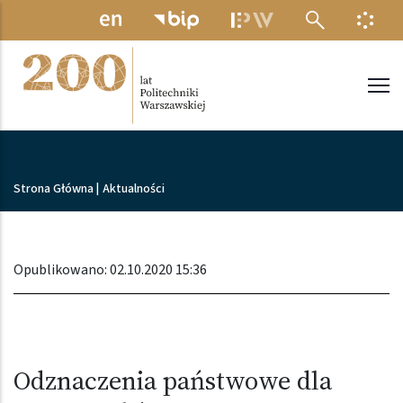
Przejdź do treści
MENU ELEKTRONICZNE
INFO
Politechnika Warszawska
Ścieżka nawigacyjna
Strona Główna
|
Aktualności
Opublikowano: 02.10.2020 15:36
Odznaczenia państwowe dla