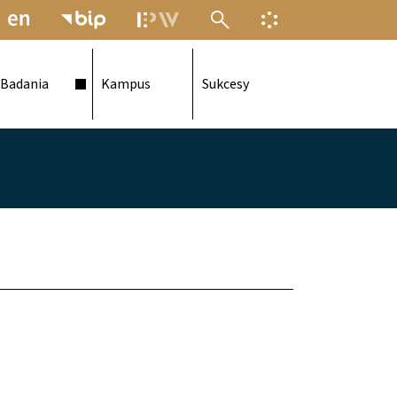
MENU ELEKTRONICZNEJ POLITECH
INFORMACJA O F
Badania
Kampus
Sukcesy