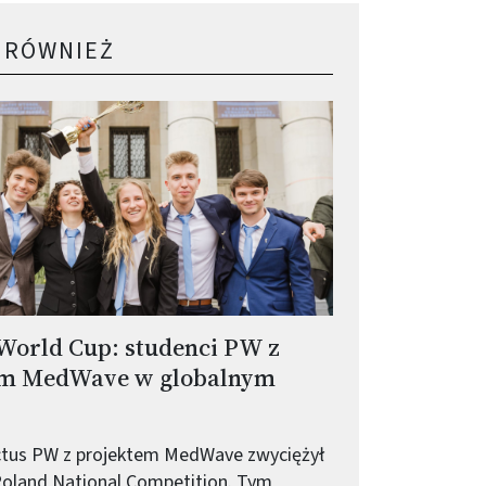
 RÓWNIEŻ
World Cup: studenci PW z
em MedWave w globalnym
ctus PW z projektem MedWave zwyciężył
oland National Competition. Tym