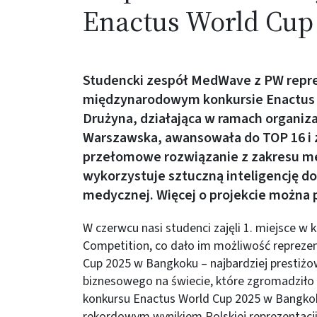
Enactus World Cup
Studencki zespół MedWave z PW repr
międzynarodowym konkursie Enactus 
Drużyna, działająca w ramach organiza
Warszawska, awansowała do TOP 16 i za
przełomowe rozwiązanie z zakresu m
wykorzystuje sztuczną inteligencję d
medycznej. Więcej o projekcie
można p
W czerwcu nasi studenci zajęli 1. miejsce w
Competition, co dało im możliwość repreze
Cup 2025 w Bangkoku – najbardziej prestiż
biznesowego na świecie, które zgromadziło 
konkursu Enactus World Cup 2025 w Bangko
rekordowym wynikiem Polskiej reprezentacji,