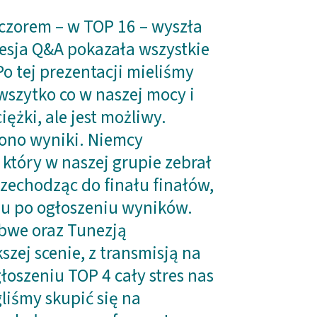
czorem – w TOP 16 – wyszła
esja Q&A pokazała wszystkie
o tej prezentacji mieliśmy
wszytko co w naszej mocy i
ężki, ale jest możliwy.
ono wyniki. Niemcy
 który w naszej grupie zebrał
rzechodząc do finału finałów,
zu po ogłoszeniu wyników.
bwe oraz Tunezją
zej scenie, z transmisją na
łoszeniu TOP 4 cały stres nas
liśmy skupić się na