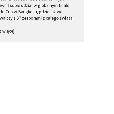
nił sobie udział w globalnym finale
ld Cup w Bangkoku, gdzie już we
walczy z 37 zespołami z całego świata.
-
Enactus World Cup: studenci PW z projektem MedW
 więcej