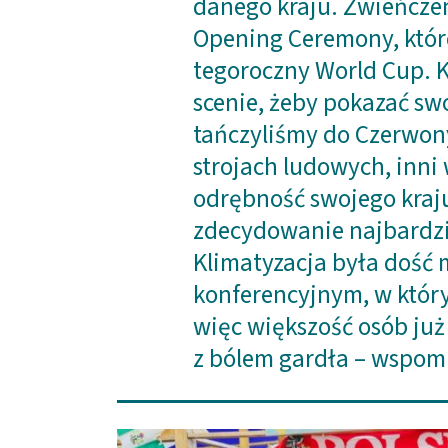
danego kraju. Zwieńcze
Opening Ceremony, które
tegoroczny World Cup. K
scenie, żeby pokazać sw
tańczyliśmy do Czerwony
strojach ludowych, inni
odrębność swojego kraju
zdecydowanie najbardzi
Klimatyzacja była dość
konferencyjnym, w któr
więc większość osób już
z bólem gardła – wspo
Obraz (old)