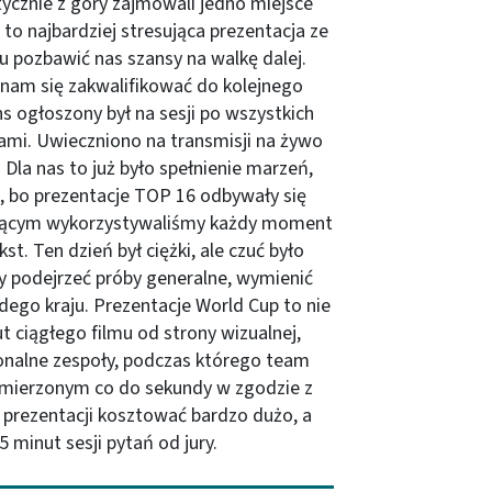
tycznie z góry zajmowali jedno miejsce
to najbardziej stresująca prezentacja ze
 pozbawić nas szansy na walkę dalej.
 nam się zakwalifikować do kolejnego
s ogłoszony był na sesji po wszystkich
rami. Uwieczniono na transmisji na żywo
Dla nas to już było spełnienie marzeń,
a, bo prezentacje TOP 16 odbywały się
ującym wykorzystywaliśmy każdy moment
st. Ten dzień był ciężki, ale czuć było
y podejrzeć próby generalne, wymienić
żdego kraju. Prezentacje World Cup to nie
t ciągłego filmu od strony wizualnej,
nalne zespoły, podczas którego team
wymierzonym co do sekundy w zgodzie z
 prezentacji kosztować bardzo dużo, a
minut sesji pytań od jury.