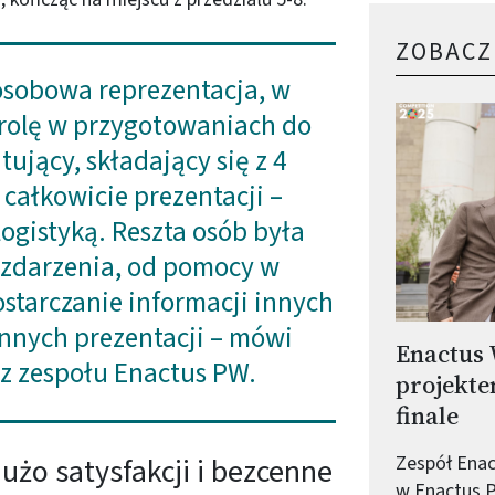
ZOBACZ
osobowa reprezentacja, w
 rolę w przygotowaniach do
ujący, składający się z 4
 całkowicie prezentacji –
ogistyką. Reszta osób była
zdarzenia, od pomocy w
ostarczanie informacji innych
innych prezentacji – mówi
Enactus 
z zespołu Enactus PW.
projekt
finale
użo satysfakcji i bezcenne
Zespół Ena
w Enactus P