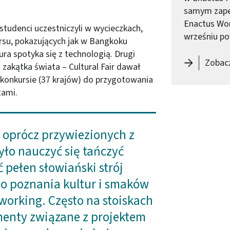
samym zapew
Enactus Wor
studenci uczestniczyli w wycieczkach,
wrześniu po
su, pokazujących jak w Bangkoku
ra spotyka się z technologią. Drugi
Zobacz
 zakątka świata – Cultural Fair dawał
konkursie (37 krajów) do przygotowania
tami.
 oprócz przywiezionych z
yło nauczyć się tańczyć
 pełen słowiański strój
do poznania kultur i smaków
working. Często na stoiskach
menty związane z projektem