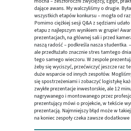
mocna – zeszłoroczni zwycięzcy, Egipt, prak
dające awans. My walczyliśmy o drugie. Była 
wszystkich etapów konkursu – mogła od razu
Pomimo ciężkiej sesji Q&A z sędziami udało
etapu z najlepszym wynikiem w grupie! Awan
prezentacjach, na głównej sali i przed kame
naszą radość – podkreśla nasza studentka. – 
ale przedłużało znacznie stres tamtego dni
tego samego wieczoru. W zespole prezent
żeby się wyciszyć, przećwiczyć jeszcze raz tek
duże wsparcie od innych zespołów. Mogliśm
się spostrzeżeniami i zobaczyć logistykę ka
zwykłe prezentacje inwestorskie, ale 12 minu
nagrywanego i montowanego przez profesjo
prezentujący mówi o projekcie, w tekście 
prezentacją. Najmniejszy błąd może w takiej
na koniec zespoły czeka zawsze dodatkowe 5 