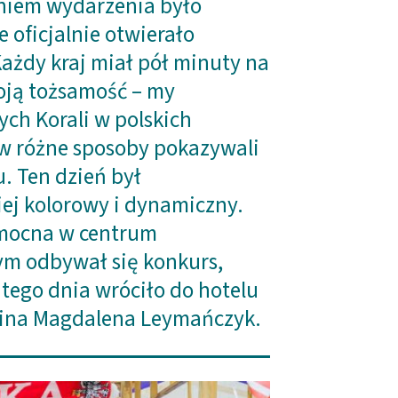
niem wydarzenia było
 oficjalnie otwierało
ażdy kraj miał pół minuty na
oją tożsamość – my
ch Korali w polskich
 w różne sposoby pokazywali
. Ten dzień był
ej kolorowy i dynamiczny.
 mocna w centrum
ym odbywał się konkurs,
 tego dnia wróciło do hotelu
mina Magdalena Leymańczyk.