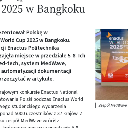
 2025 w Bangkoku
ezentował Polskę w
Obraz (old)
World Cup 2025 w Bangkoku.
cji Enactus Politechnika
jęła miejsce w przedziale 5-8. Ich
ed-tech, system MedWave,
o automatyzacji dokumentacji
rzeczytać w artykule
.
 krajowym konkursie Enactus National
ntowania Polski podczas Enactus World
Zespół MedWave 
owego studenckiego wydarzenia
ponad 5000 uczestników z 37 krajów. Z
ku zespół MedWave wrócił z
 kończąc na miejscu z przedziału 5-8.