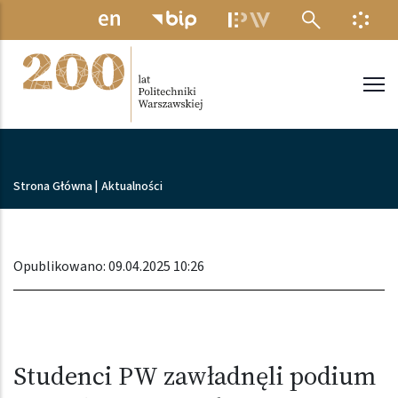
Przejdź do treści
MENU ELEKTRONICZNE
INFO
Politechnika Warszawska
Ścieżka nawigacyjna
Strona Główna
|
Aktualności
Opublikowano: 09.04.2025 10:26
Studenci PW zawładnęli podium