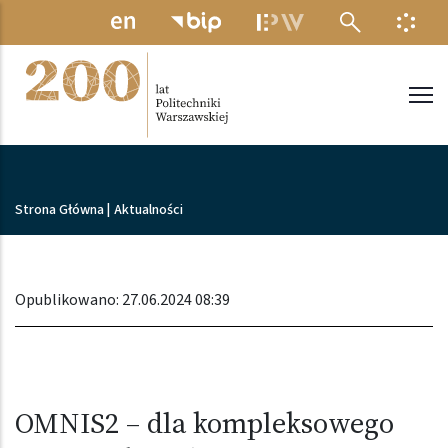
Przejdź do treści
MENU ELEKTRONICZNE
INFO
Politechnika Warszawska
Ścieżka nawigacyjna
Strona Główna
|
Aktualności
Opublikowano: 27.06.2024 08:39
OMNIS2 – dla kompleksowego