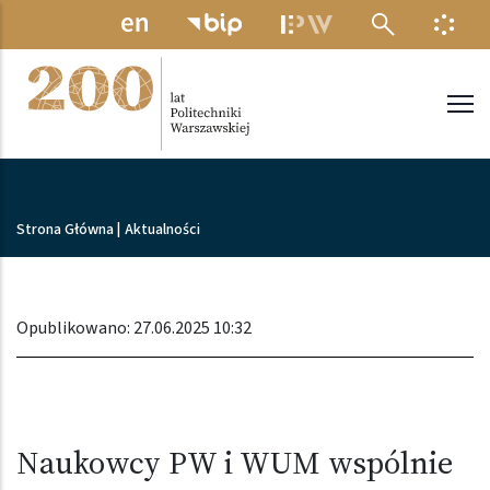
Przejdź do treści
MENU ELEKTRONICZNE
INFO
Politechnika Warszawska
Ścieżka nawigacyjna
Strona Główna
|
Aktualności
Opublikowano: 27.06.2025 10:32
Naukowcy PW i WUM wspólnie