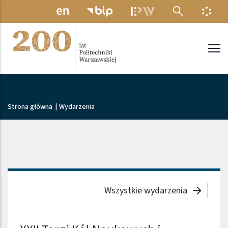
Przejdź do treści
MENU ELEKTRONICZNE
INFO
Politechnika Warszawska
Ścieżka nawigacyjna
Strona główna
|
Wydarzenia
Wszystkie wydarzenia