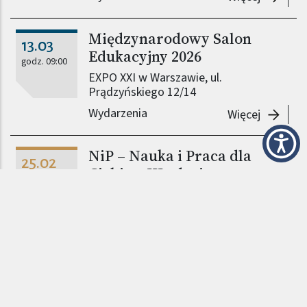
Międzynarodowy Salon
13.03
Edukacyjny 2026
godz. 09:00
EXPO XXI w Warszawie, ul.
Prądzyńskiego 12/14
Wydarzenia
-
Międzyn
Więcej
NiP – Nauka i Praca dla
25.02
Ciebie – III edycja
godz. 10:00
ul. Łukasiewicza 17
Wydarzenia
-
NiP – Na
Więcej
Spotkanie dla szkół średnich
23.10
z cyklu #zawszeciekawi
godz. 10:00
ul. Narbutta 85, aula 301