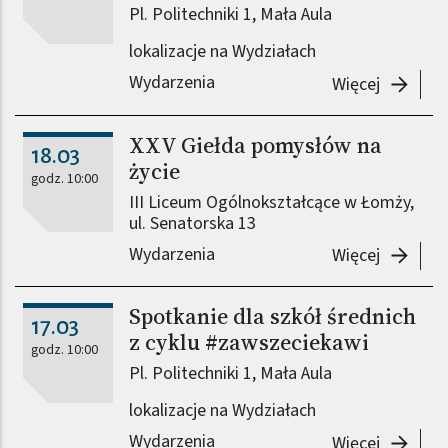
Pl. Politechniki 1, Mała Aula
lokalizacje na Wydziałach
Wydarzenia
-
Spotkan
Więcej
XXV Giełda pomysłów na
18.03
życie
godz. 10:00
III Liceum Ogólnokształcące w Łomży,
ul. Senatorska 13
Wydarzenia
-
XXV Gie
Więcej
Spotkanie dla szkół średnich
17.03
z cyklu #zawszeciekawi
godz. 10:00
Pl. Politechniki 1, Mała Aula
lokalizacje na Wydziałach
Wydarzenia
-
Spotkan
Więcej