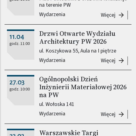
na terenie PW
Wydarzenia
-
Noc Mu
Więcej
Drzwi Otwarte Wydziału
11.04
Architektury PW 2026
godz. 11:00
ul. Koszykowa 55, Aula na I piętrze
Wydarzenia
-
Drzwi O
Więcej
Ogólnopolski Dzień
27.03
Inżynierii Materiałowej 2026
godz. 10:00
na PW
ul. Wołoska 141
Wydarzenia
-
Ogólnop
Więcej
Warszawskie Targi
23.03