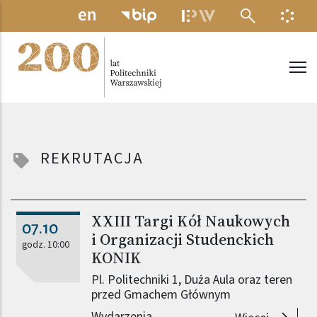
Przejdź do treści
MENU ELEKTRONICZNE
INFO
Politechnika Warszawska
REKRUTACJA
XXIII Targi Kół Naukowych
07.10
i Organizacji Studenckich
godz. 10:00
KONIK
Pl. Politechniki 1, Duża Aula oraz teren
przed Gmachem Głównym
Wydarzenia