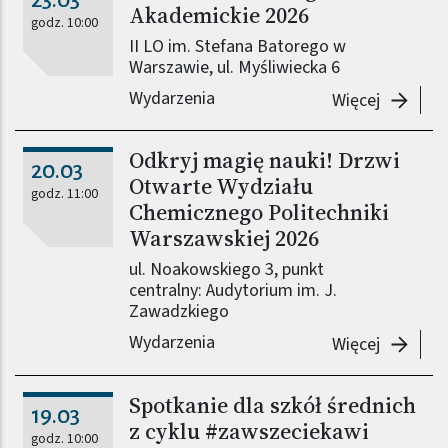
Akademickie 2026
godz. 10:00
II LO im. Stefana Batorego w
Warszawie, ul. Myśliwiecka 6
Wydarzenia
-
Warszaw
Więcej
Odkryj magię nauki! Drzwi
20.03
Otwarte Wydziału
godz. 11:00
Chemicznego Politechniki
Warszawskiej 2026
ul. Noakowskiego 3, punkt
centralny: Audytorium im. J.
Zawadzkiego
Wydarzenia
-
Odkryj 
Więcej
Spotkanie dla szkół średnich
19.03
z cyklu #zawszeciekawi
godz. 10:00