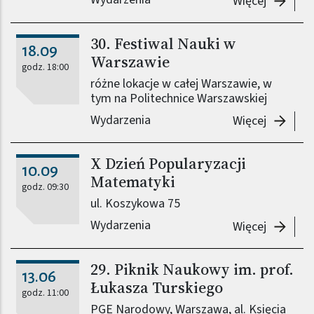
-
XXIII T
Więcej
30. Festiwal Nauki w
18.09
Warszawie
godz. 18:00
różne lokacje w całej Warszawie, w
tym na Politechnice Warszawskiej
Wydarzenia
-
30. Fes
Więcej
X Dzień Popularyzacji
10.09
Matematyki
godz. 09:30
ul. Koszykowa 75
Wydarzenia
-
X Dzień
Więcej
29. Piknik Naukowy im. prof.
13.06
Łukasza Turskiego
godz. 11:00
PGE Narodowy, Warszawa, al. Księcia