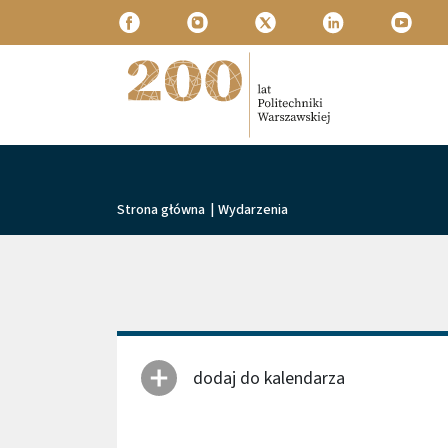
Przejdź do treści
Politechnika Warszawska
Ścieżka nawigacyjna
Strona główna
|
Wydarzenia
dodaj do kalendarza