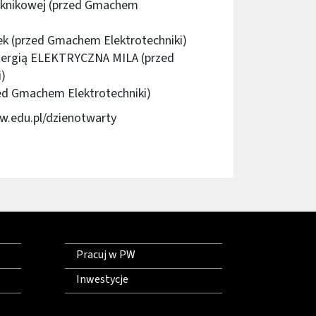
piknikowej (przed Gmachem
ek (przed Gmachem Elektrotechniki)
 energią ELEKTRYCZNA MILA (przed
)
zed Gmachem Elektrotechniki)
w.edu.pl/dzienotwarty
Pracuj w PW
Inwestycje