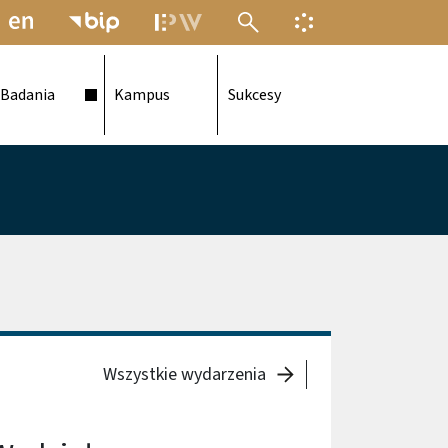
MENU ELEKTRONICZNEJ POLITECH
INFORMACJA O F
Badania
Kampus
Sukcesy
Wszystkie wydarzenia