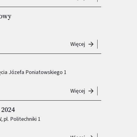
kowy
-
V Bemowski Piknik 
Więcej
ęcia Józefa Poniatowskiego 1
-
28. Piknik Naukowy
Więcej
 2024
l. Politechniki 1