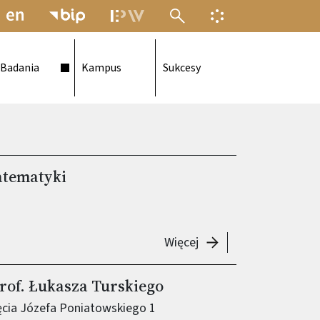
MENU ELEKTRONICZNEJ POLITECH
INFORMACJA O F
Badania
Kampus
Sukcesy
atematyki
-
X Dzień Popularyzacj
Więcej
rof. Łukasza Turskiego
ęcia Józefa Poniatowskiego 1