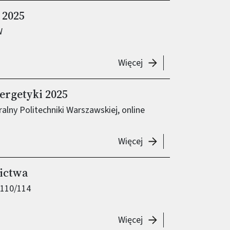
 2025
W
-
Kiermasz Świąteczny
Więcej
ergetyki 2025
lny Politechniki Warszawskiej, online
-
Studenckie Dni Elekt
Więcej
nictwa
 110/114
-
14. Noc w Instytucie
Więcej