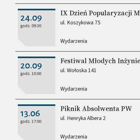
IX Dzień Popularyzacji 
24.09
ul. Koszykowa 75
godz. 09:30
Wydarzenia
Festiwal Młodych Inżyni
20.09
ul. Wołoska 141
godz. 10:00
Wydarzenia
Piknik Absolwenta PW
13.06
ul. Henryka Albera 2
godz. 17:00
Wydarzenia