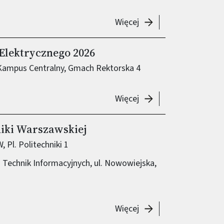
-
29. Piknik Naukowy im
Więcej
Elektrycznego 2026
 Kampus Centralny, Gmach Rektorska 4
-
Dzień Otwarty Wydzia
Więcej
niki Warszawskiej
Pl. Politechniki 1
i Technik Informacyjnych, ul. Nowowiejska,
-
Piknik 200-lecia Poli
Więcej