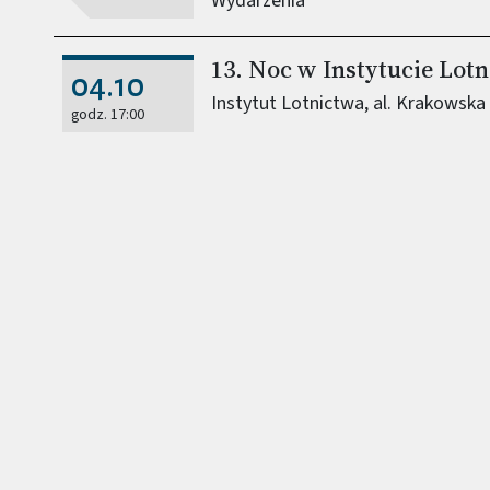
Wydarzenia
13. Noc w Instytucie Lot
04.10
Instytut Lotnictwa, al. Krakowska
godz. 17:00
Wydarzenia
27. Piknik Naukowy
15.06
PGE Narodowy
godz. 11:00
Wydarzenia
Pokaz konstrukcji z X ed
11.05
Studenckich
godz. 10:00
Teren BIS (między Wydziałami Elek
Inżynierii Lądowej)