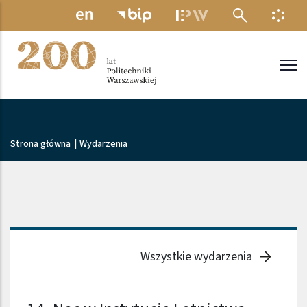
Przejdź do treści
MENU ELEKTRONICZNE
INFO
Politechnika Warszawska
Ścieżka nawigacyjna
Strona główna
|
Wydarzenia
Wszystkie wydarzenia