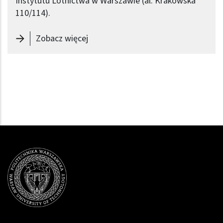
Instytutu Lotnictwa w Warszawie (al. Krakowska
110/114).
-
Koła naukowe Politechniki Warszaw
Zobacz więcej