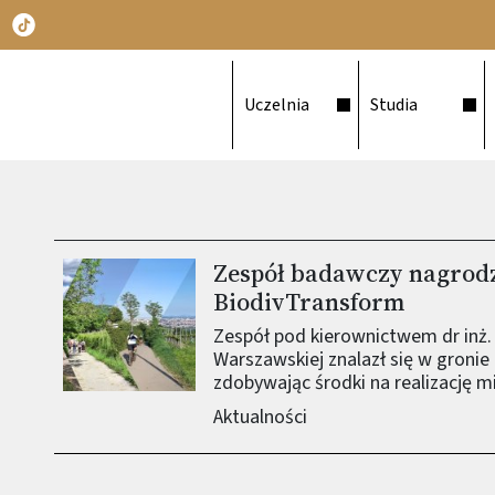
Główna nawigacja
Uczelnia
Studia
Zespół badawczy nagrod
Obraz (old)
BiodivTransform
Zespół pod kierownictwem dr inż. 
Warszawskiej znalazł się w groni
zdobywając środki na realizację
Aktualności