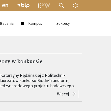
MENU ELEKTRONICZNEJ POLITECH
INFORMACJA O F
Badania
Kampus
Sukcesy
zony w konkursie
Katarzyny Rędzińskiej z Politechniki
e laureatów konkursu BiodivTransform,
 międzynarodowego projektu badawczego.
-
Zespół badawczy nag
Więcej