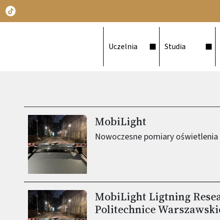
Główna nawigacja
Uczelnia
Studia
MobiLight
Obraz (old)
Nowoczesne pomiary oświetleni
MobiLight Ligtning Resea
Obraz (old)
Politechnice Warszawski