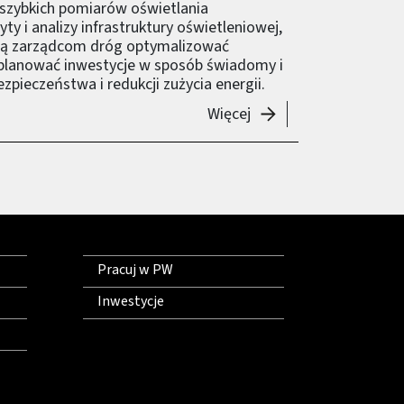
ji szybkich pomiarów oświetlania
y i analizy infrastruktury oświetleniowej,
ją zarządcom dróg optymalizować
 planować inwestycje w sposób świadomy i
zpieczeństwa i redukcji zużycia energii.
-
MobiLight Ligtning R
Więcej
Pracuj w PW
Inwestycje