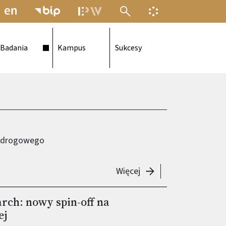
MENU ELEKTRONICZNEJ POLITECH
INFORMACJA O F
Badania
Kampus
Sukcesy
a drogowego
-
Nowoczesne pomiary
Więcej
rch: nowy spin-off na
ej