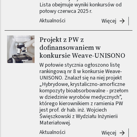
Lista obejmuje wyniki konkursów od
połowy czerwca 2025 r.
Aktualności
-
Granty 
Więcej
Projekt z PW z
Obraz (old)
dofinansowaniem w
konkursie Weave-UNISONO
W połowie stycznia ogłoszono listę
rankingową nr 8 w konkursie Weave-
UNISONO. Znalazł się na niej projekt
„Hybrydowe, krystaliczno-amorficzne
kompozyty bioabsorbowalne - przełom
w dziedzinie wyrobów medycznych”,
którego kierownikiem z ramienia PW
jest prof. dr hab. inż. Wojciech
Święszkowski z Wydziału Inżynierii
Materiałowej.
Aktualności
-
Projek
Więcej