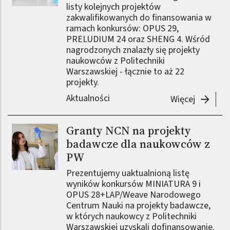
listy kolejnych projektów
zakwalifikowanych do finansowania w
ramach konkursów: OPUS 29,
PRELUDIUM 24 oraz SHENG 4. Wśród
nagrodzonych znalazły się projekty
naukowców z Politechniki
Warszawskiej - łącznie to aż 22
projekty.
Aktualności
-
Projek
Więcej
Granty NCN na projekty
Obraz (old)
badawcze dla naukowców z
PW
Prezentujemy uaktualnioną listę
wyników konkursów MINIATURA 9 i
OPUS 28+LAP/Weave Narodowego
Centrum Nauki na projekty badawcze,
w których naukowcy z Politechniki
Warszawskiej uzyskali dofinansowanie.