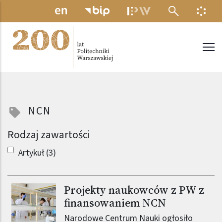
Przejdź do treści
MENU ELEKTRONICZNE
INFO
Politechnika Warszawska
NCN
Rodzaj zawartości
Artykuł (3)
Projekty naukowców z PW z
Obraz (old)
finansowaniem NCN
Narodowe Centrum Nauki ogłosiło