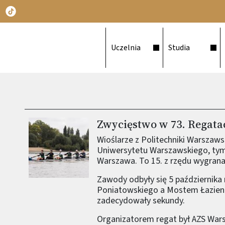
Główna nawigacja
Uczelnia
Studia
Zwycięstwo w 73. Regata
Wioślarze z Politechniki Warszawsk
Uniwersytetu Warszawskiego, ty
Warszawa. To 15. z rzędu wygrana
Zawody odbyły się 5 październik
Poniatowskiego a Mostem Łazien
zadecydowały sekundy.
Organizatorem regat był AZS War