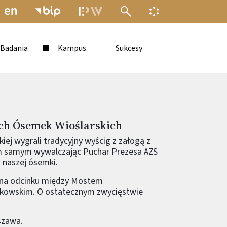
MENU ELEKTRONICZNEJ POLITECH
INFORMACJA O F
Badania
Kampus
Sukcesy
ch Ósemek Wioślarskich
iej wygrali tradycyjny wyścig z załogą z
m samym wywalczając Puchar Prezesa AZS
 naszej ósemki.
a na odcinku między Mostem
kowskim. O ostatecznym zwycięstwie
szawa.