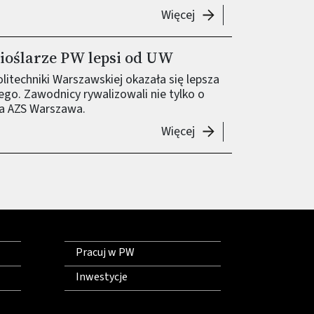
-
Zwycięstwo w 73. Re
Więcej
wioślarze PW lepsi od UW
litechniki Warszawskiej okazała się lepsza
go. Zawodnicy rywalizowali nie tylko o
sa AZS Warszawa.
-
Zwycięska seria trwa
Więcej
Pracuj w PW
Inwestycje