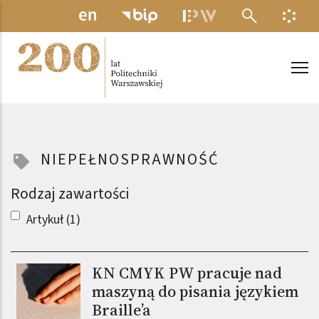
Przejdź do treści
MENU ELEKTRONICZNE
INFO
Politechnika Warszawska
NIEPEŁNOSPRAWNOŚĆ
Rodzaj zawartości
Artykuł (1)
KN CMYK PW pracuje nad
maszyną do pisania językiem
Braille’a