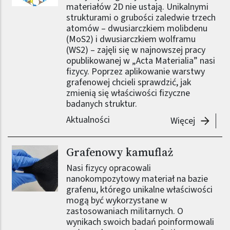
materiałów 2D nie ustają. Unikalnymi
strukturami o grubości zaledwie trzech
atomów – dwusiarczkiem molibdenu
(MoS2) i dwusiarczkiem wolframu
(WS2) – zajęli się w najnowszej pracy
opublikowanej w „Acta Materialia” nasi
fizycy. Poprzez aplikowanie warstwy
grafenowej chcieli sprawdzić, jak
zmienią się właściwości fizyczne
badanych struktur.
Aktualności
-
Grafeno
Więcej
Grafenowy kamuflaż
Nasi fizycy opracowali
nanokompozytowy materiał na bazie
grafenu, którego unikalne właściwości
mogą być wykorzystane w
zastosowaniach militarnych. O
wynikach swoich badań poinformowali