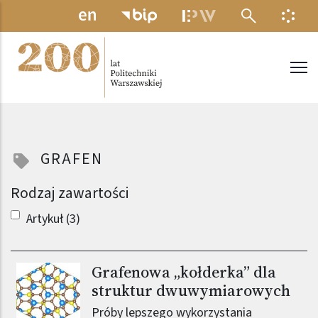
Przejdź do treści
MENU ELEKTRONICZNE
INFO
Politechnika Warszawska
GRAFEN
Rodzaj zawartości
Artykuł (3)
Grafenowa „kołderka” dla
Obraz (old)
struktur dwuwymiarowych
Próby lepszego wykorzystania