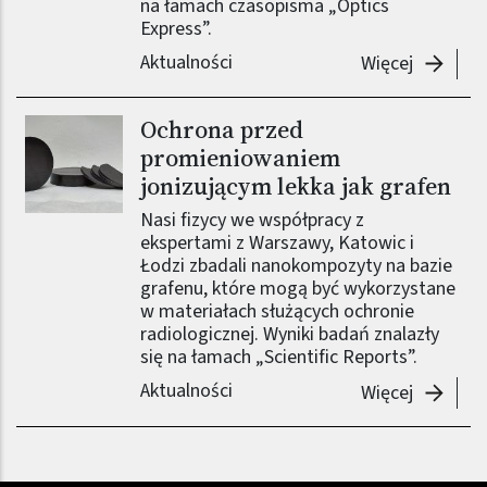
na łamach czasopisma „Optics
Express”.
Aktualności
-
Grafen
Więcej
Ochrona przed
promieniowaniem
jonizującym lekka jak grafen
Nasi fizycy we współpracy z
ekspertami z Warszawy, Katowic i
Łodzi zbadali nanokompozyty na bazie
grafenu, które mogą być wykorzystane
w materiałach służących ochronie
radiologicznej. Wyniki badań znalazły
się na łamach „Scientific Reports”.
Aktualności
-
Ochrona
Więcej