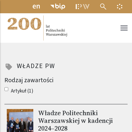
Przejdź do treści
MENU ELEKTRONICZNE
INFO
Politechnika Warszawska
WŁADZE PW
Rodzaj zawartości
Artykuł (1)
Władze Politechniki
Warszawskiej w kadencji
2024–2028