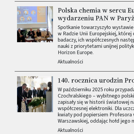
Polska chemia w sercu Eu
Obraz (old)
wydarzeniu PAN w Pary
Spotkanie towarzyszyło wystawie 
w Radzie Unii Europejskiej, które
badaczy, ich współczesnych nastę
nauki z priorytetami unijnej pol
Horizon Europe.
Aktualności
140. rocznica urodzin Pr
Obraz (old)
W październiku 2025 roku przypada
Czochralskiego – wybitnego polsk
zapisały się w historii światowej 
współczesnej elektroniki. Dla uczc
kwiaty pod popiersiem Profesora
Warszawskiej, oddając hołd jego 
Aktualności