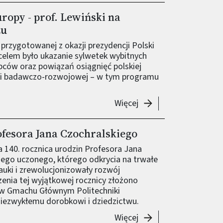
ropy - prof. Lewiński na
żu
przygotowanej z okazji prezydencji Polski
j celem było ukazanie sylwetek wybitnych
pców oraz powiązań osiągnięć polskiej
ityki badawczo-rozwojowej – w tym programu
-
Polska chemia w serc
Więcej
ofesora Jana Czochralskiego
 140. rocznica urodzin Profesora Jana
iego uczonego, którego odkrycia na trwałe
nauki i zrewolucjonizowały rozwój
zenia tej wyjątkowej rocznicy złożono
 w Gmachu Głównym Politechniki
niezwykłemu dorobkowi i dziedzictwu.
-
140. rocznica urodzi
Więcej