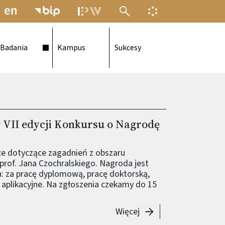
MENU ELEKTRONICZNEJ POLITECH
INFORMACJA O F
Badania
Kampus
Sukcesy
 VII edycji Konkursu o Nagrodę
ce dotyczące zagadnień z obszaru
prof. Jana Czochralskiego. Nagroda jest
: za pracę dyplomową, pracę doktorską,
 aplikacyjne. Na zgłoszenia czekamy do 15
-
Zapraszamy do udział
Więcej