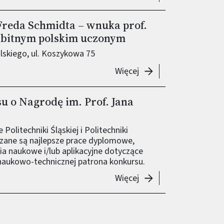
Freda Schmidta – wnuka prof.
ybitnym polskim uczonym
lskiego, ul. Koszykowa 75
-
Wykład „Who is JanCZ
Więcej
u o Nagrodę im. Prof. Jana
Politechniki Śląskiej i Politechniki
zane są najlepsze prace dyplomowe,
ia naukowe i/lub aplikacyjne dotyczące
 naukowo-technicznej patrona konkursu.
-
Wyniki VI edycji Konk
Więcej