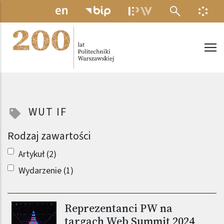
Przejdź do treści
MENU ELEKTRONICZNE
INFO
Politechnika Warszawska
WUT IF
Rodzaj zawartości
Artykuł (2)
Wydarzenie (1)
Reprezentanci PW na
targach Web Summit 2024