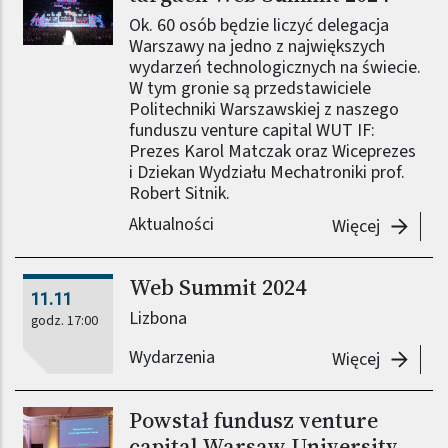
Ok. 60 osób będzie liczyć delegacja
Warszawy na jedno z największych
wydarzeń technologicznych na świecie.
W tym gronie są przedstawiciele
Politechniki Warszawskiej z naszego
funduszu venture capital WUT IF:
Prezes Karol Matczak oraz Wiceprezes
i Dziekan Wydziału Mechatroniki prof.
Robert Sitnik.
Aktualności
-
Repreze
Więcej
Web Summit 2024
11.11
Lizbona
godz. 17:00
Wydarzenia
-
Web Su
Więcej
Powstał fundusz venture
capital Warsaw University