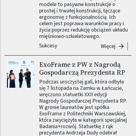
modele to pasywne konstrukcje o
prostej i trwałej konstrukcji, łączące
ergonomię z funkcjonalnością. Ich
celem jest poprawa warunków pracy i
życia poprzez redukcję obciążeń układu
mięśniowo-szkieletowego.
Sukcesy
-
Nagrod
Więcej
ExoFrame z PW z Nagrodą
Gospodarczą Prezydenta RP
Podczas uroczystej gali, która odbyła
się 7 listopada na Zamku w Łańcucie,
wręczono statuetki XXII edycji
Nagrody Gospodarczej Prezydenta RP.
W gronie laureatów jest spółka
ExoFrame z Politechniki Warszawskiej,
która zwyciężyła w kategorii specjalnej
Badania+rozwój. Statuetkę z rąk
prezydenta Andrzeja Dudy odebrał