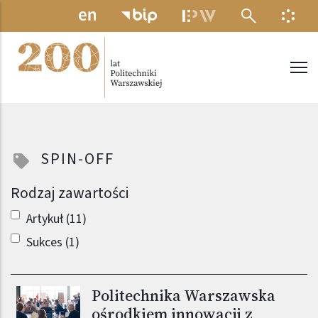
Przejdź do treści
MENU ELEKTRONICZNE
INFO
Politechnika Warszawska
SPIN-OFF
Rodzaj zawartości
Artykuł (11)
Sukces (1)
Politechnika Warszawska
Obraz (old)
ośrodkiem innowacji z