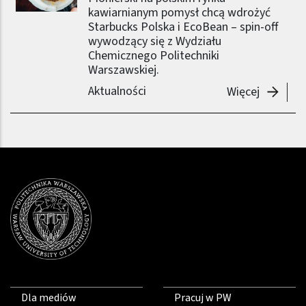
kawiarnianym pomysł chcą wdrożyć
Starbucks Polska i EcoBean – spin-off
wywodzący się z Wydziału
Chemicznego Politechniki
Warszawskiej.
Aktualności
-
Start-u
Więcej
Dla mediów
Pracuj w PW