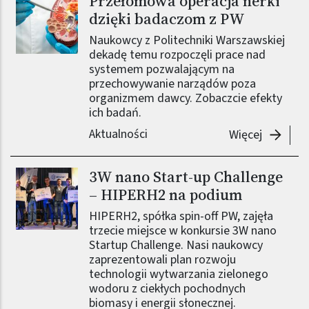
Przełomowa operacja nerki
dzięki badaczom z PW
Naukowcy z Politechniki Warszawskiej
dekadę temu rozpoczęli prace nad
systemem pozwalającym na
przechowywanie narządów poza
organizmem dawcy. Zobaczcie efekty
ich badań.
Aktualności
-
Przełom
Więcej
3W nano Start-up Challenge
– HIPERH2 na podium
HIPERH2, spółka spin-off PW, zajęła
trzecie miejsce w konkursie 3W nano
Startup Challenge. Nasi naukowcy
zaprezentowali plan rozwoju
technologii wytwarzania zielonego
wodoru z ciekłych pochodnych
biomasy i energii słonecznej.