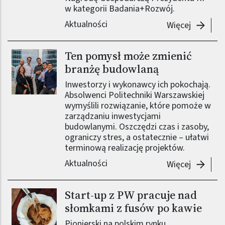
w kategorii Badania+Rozwój.
Aktualności
-
Nasza s
Więcej
Ten pomysł może zmienić
branżę budowlaną
Inwestorzy i wykonawcy ich pokochają.
Absolwenci Politechniki Warszawskiej
wymyślili rozwiązanie, które pomoże w
zarządzaniu inwestycjami
budowlanymi. Oszczędzi czas i zasoby,
ograniczy stres, a ostatecznie – ułatwi
terminową realizację projektów.
Aktualności
-
Ten pom
Więcej
Start-up z PW pracuje nad
słomkami z fusów po kawie
Pionierski na polskim rynku