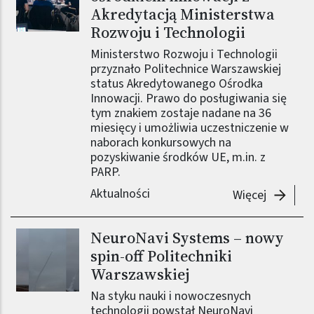
Akredytacją Ministerstwa
Rozwoju i Technologii
Ministerstwo Rozwoju i Technologii
przyznało Politechnice Warszawskiej
status Akredytowanego Ośrodka
Innowacji. Prawo do posługiwania się
tym znakiem zostaje nadane na 36
miesięcy i umożliwia uczestniczenie w
naborach konkursowych na
pozyskiwanie środków UE, m.in. z
PARP.
Aktualności
-
Politec
Więcej
NeuroNavi Systems – nowy
Obraz (old)
spin-off Politechniki
Warszawskiej
Na styku nauki i nowoczesnych
technologii powstał NeuroNavi