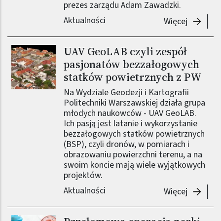
prezes zarządu Adam Zawadzki.
Aktualności
-
ExoFra
Więcej
UAV GeoLAB czyli zespół
pasjonatów bezzałogowych
statków powietrznych z PW
Na Wydziale Geodezji i Kartografii
Politechniki Warszawskiej działa grupa
młodych naukowców - UAV GeoLAB.
Ich pasją jest latanie i wykorzystanie
bezzałogowych statków powietrznych
(BSP), czyli dronów, w pomiarach i
obrazowaniu powierzchni terenu, a na
swoim koncie mają wiele wyjątkowych
projektów.
Aktualności
-
UAV Geo
Więcej