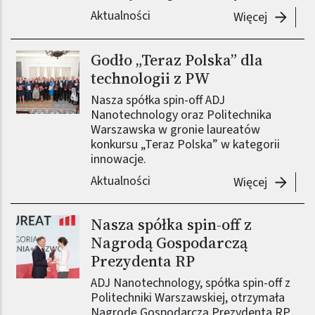
Aktualności
-
3W nano
Więcej
Godło „Teraz Polska” dla
technologii z PW
Nasza spółka spin-off ADJ
Nanotechnology oraz Politechnika
Warszawska w gronie laureatów
konkursu „Teraz Polska” w kategorii
innowacje.
Aktualności
-
Godło „
Więcej
Nasza spółka spin-off z
Nagrodą Gospodarczą
Prezydenta RP
ADJ Nanotechnology, spółka spin-off z
Politechniki Warszawskiej, otrzymała
Nagrodę Gospodarczą Prezydenta RP