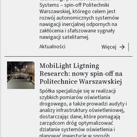
Systems – spin-off Politechniki
Warszawskiej, którego celem jest
rozwój autonomicznych systemów
nawigacji inercjalnej odpornych na
zakłócenia i sfałszowane sygnały
nawigacji satelitarnej.
Aktualności
-
NeuroNa
Więcej
MobiLight Ligtning
Obraz (old)
Research: nowy spin-off na
Politechnice Warszawskiej
Spółka specjalizuje się w realizacji
szybkich pomiarów oświetlania
drogowego, a także prowadzi audyty i
analizy infrastruktury oświetleniowej,
dostarczając dane, które pomagają
zarządcom dróg optymalizować
działanie systemów oświetlenia i
planować inwestycje w sposób