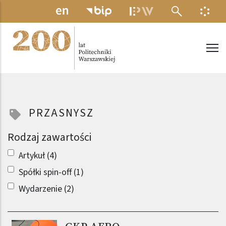
Przejdź do treści
MENU ELEKTRONICZNE
INFO
Politechnika Warszawska
PRZASNYSZ
Rodzaj zawartości
Artykuł (4)
Spółki spin-off (1)
Wydarzenie (2)