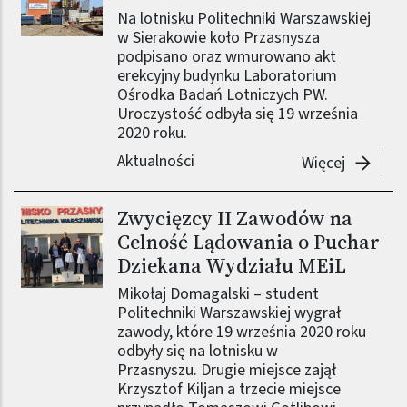
Na lotnisku Politechniki Warszawskiej
w Sierakowie koło Przasnysza
podpisano oraz wmurowano akt
erekcyjny budynku Laboratorium
Ośrodka Badań Lotniczych PW.
Uroczystość odbyła się 19 września
2020 roku.
Aktualności
-
Na lotn
Więcej
Zwycięzcy II Zawodów na
Celność Lądowania o Puchar
Dziekana Wydziału MEiL
Mikołaj Domagalski – student
Politechniki Warszawskiej wygrał
zawody, które 19 września 2020 roku
odbyły się na lotnisku w
Przasnyszu. Drugie miejsce zajął
Krzysztof Kiljan a trzecie miejsce