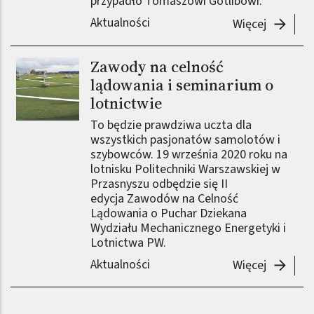
przypadło Tomaszowi Gotlibowi.
Aktualności
-
Zwycięz
Więcej
Zawody na celność
lądowania i seminarium o
lotnictwie
To będzie prawdziwa uczta dla
wszystkich pasjonatów samolotów i
szybowców. 19 września 2020 roku na
lotnisku Politechniki Warszawskiej w
Przasnyszu odbędzie się II
edycja Zawodów na Celność
Lądowania o Puchar Dziekana
Wydziału Mechanicznego Energetyki i
Lotnictwa PW.
Aktualności
-
Zawody 
Więcej