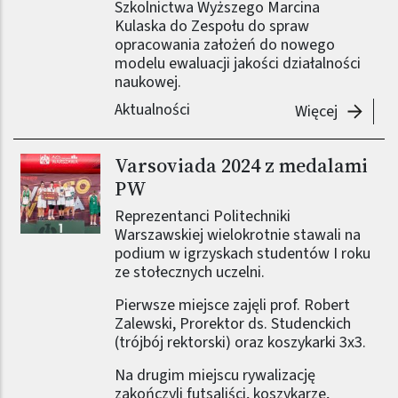
Szkolnictwa Wyższego Marcina
Kulaska do Zespołu do spraw
opracowania założeń do nowego
modelu ewaluacji jakości działalności
naukowej.
Aktualności
-
Prof. A
Więcej
Varsoviada 2024 z medalami
PW
Reprezentanci Politechniki
Warszawskiej wielokrotnie stawali na
podium w igrzyskach studentów I roku
ze stołecznych uczelni.
Pierwsze miejsce zajęli prof. Robert
Zalewski, Prorektor ds. Studenckich
(trójbój rektorski) oraz koszykarki 3x3.
Na drugim miejscu rywalizację
zakończyli futsaliści, koszykarze,