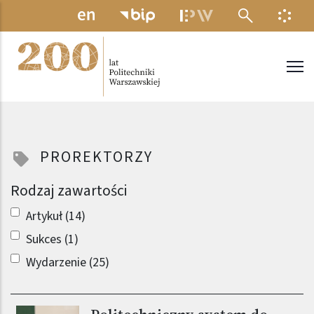
Przejdź do treści
MENU ELEKTRONICZNE
INFO
Politechnika Warszawska
PROREKTORZY
Rodzaj zawartości
Artykuł (14)
Sukces (1)
Wydarzenie (25)
Obraz (old)