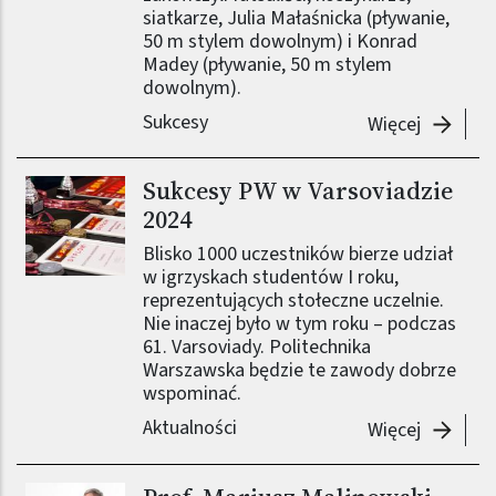
siatkarze, Julia Małaśnicka (pływanie,
50 m stylem dowolnym) i Konrad
Madey (pływanie, 50 m stylem
dowolnym).
Sukcesy
-
Varsovi
Więcej
Sukcesy PW w Varsoviadzie
2024
Blisko 1000 uczestników bierze udział
w igrzyskach studentów I roku,
reprezentujących stołeczne uczelnie.
Nie inaczej było w tym roku – podczas
61. Varsoviady. Politechnika
Warszawska będzie te zawody dobrze
wspominać.
Aktualności
-
Sukcesy
Więcej