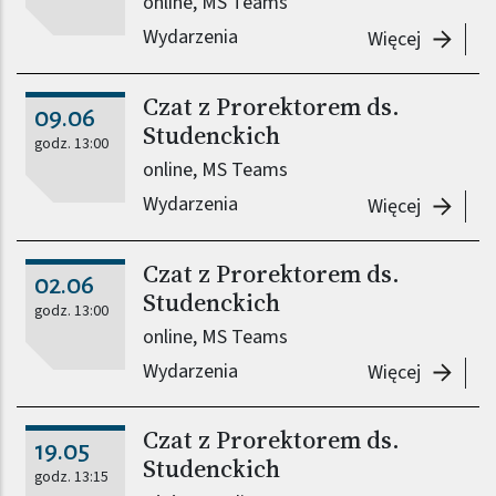
online, MS Teams
Wydarzenia
-
Czat z 
Więcej
Czat z Prorektorem ds.
09.06
Studenckich
godz. 13:00
online,
MS Teams
Wydarzenia
-
Czat z 
Więcej
Czat z Prorektorem ds.
02.06
Studenckich
godz. 13:00
online, MS Teams
Wydarzenia
-
Czat z 
Więcej
Czat z Prorektorem ds.
19.05
Studenckich
godz. 13:15