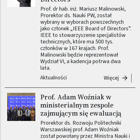
Prof. dr hab. inż. Mariusz Malinowski,
Prorektor ds. Nauki PW, został
wybrany w wyborach powszechnych
jako członek „IEEE Board of Directors”.
IEEE to stowarzyszenie specjalistów
technicznych, które ma 500 tys.
członków w 167 krajach. Prof.
Malinowski będzie reprezentował
Wydział VI, a kadencja potrwa dwa
lata.
Aktualności
-
Prof. M
Więcej
Prof. Adam Woźniak w
Obraz (old)
ministerialnym zespole
zajmującym się ewaluacją
Prorektor ds. Rozwoju Politechniki
Warszawskiej prof. Adam Woźniak
został powołany przez Ministra Nauki i