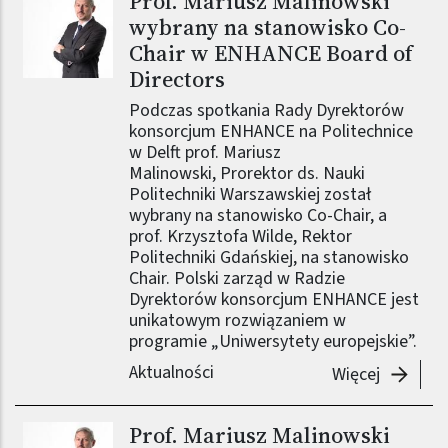
Prof. Mariusz Malinowski
wybrany na stanowisko Co-
Chair w ENHANCE Board of
Directors
Podczas spotkania Rady Dyrektorów
konsorcjum ENHANCE na Politechnice
w Delft prof. Mariusz
Malinowski, Prorektor ds. Nauki
Politechniki Warszawskiej został
wybrany na stanowisko Co-Chair, a
prof. Krzysztofa Wilde, Rektor
Politechniki Gdańskiej, na stanowisko
Chair. Polski zarząd w Radzie
Dyrektorów konsorcjum ENHANCE jest
unikatowym rozwiązaniem w
programie „Uniwersytety europejskie”.
Aktualności
-
Prof. M
Więcej
Prof. Mariusz Malinowski