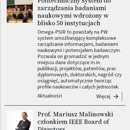
Politechniczny system do
zarządzania badaniami
naukowymi wdrożony w
blisko 50 instytucjach
Omega-PSIR to powstały na PW
system umożliwiający kompleksowe
zarządzanie informacjami, badaniami
naukowymi i potencjałem badawczym.
Pozwala on gromadzić w jednym
miejscu dane dotyczące m.in.
publikacji, projektów, patentów, prac
dyplomowych, doktorskich, nagród czy
osiągnięć, automatycznie tworząc
profile naukowców i całych jednostek.
Aktualności
-
Politec
Więcej
Prof. Mariusz Malinowski
Obraz (old)
członkiem IEEE Board of
Directors