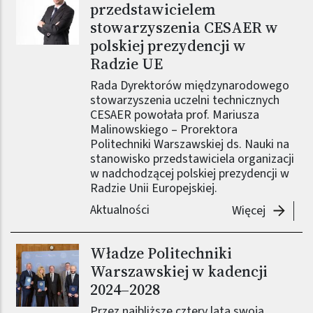
przedstawicielem
stowarzyszenia CESAER w
polskiej prezydencji w
Radzie UE
Rada Dyrektorów międzynarodowego
stowarzyszenia uczelni technicznych
CESAER powołała prof. Mariusza
Malinowskiego – Prorektora
Politechniki Warszawskiej ds. Nauki na
stanowisko przedstawiciela organizacji
w nadchodzącej polskiej prezydencji w
Radzie Unii Europejskiej.
Aktualności
-
Prof. M
Więcej
Władze Politechniki
Warszawskiej w kadencji
2024–2028
Przez najbliższe cztery lata swoją