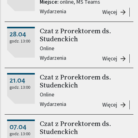
Miejsce:
online, MS Teams
Wydarzenia
-
Czat z 
Więcej
Czat z Prorektorem ds.
28.04
Studenckich
godz. 13:00
Online
Wydarzenia
-
Czat z 
Więcej
Czat z Prorektorem ds.
21.04
Studenckich
godz. 13:00
Online
Wydarzenia
-
Czat z 
Więcej
Czat z Prorektorem ds.
07.04
Studenckich
godz. 13:00