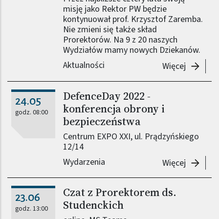
misję jako Rektor PW będzie
kontynuował prof. Krzysztof Zaremba.
Nie zmieni się także skład
Prorektorów. Na 9 z 20 naszych
Wydziałów mamy nowych Dziekanów.
Aktualności
-
Władze 
Więcej
DefenceDay 2022 -
24.05
konferencja obrony i
godz. 08:00
bezpieczeństwa
Centrum EXPO XXI, ul. Prądzyńskiego
12/14
Wydarzenia
-
Defence
Więcej
Czat z Prorektorem ds.
23.06
Studenckich
godz. 13:00