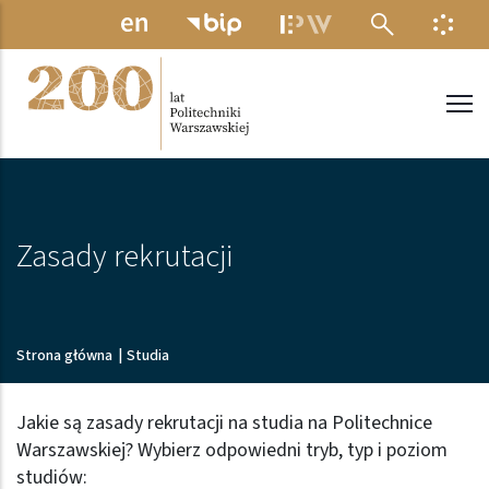
Przejdź do treści
MENU ELEKTRONICZNE
INFO
Politechnika Warszawska
Zasady rekrutacji
Ścieżka nawigacyjna
Strona główna
|
Studia
Jakie są zasady rekrutacji na studia na Politechnice
Warszawskiej? Wybierz odpowiedni tryb, typ i poziom
studiów: