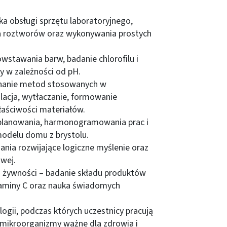
a obsługi sprzętu laboratoryjnego,
a roztworów oraz wykonywania prostych
stawania barw, badanie chlorofilu i
 w zależności od pH.
znanie metod stosowanych w
nulacja, wytłaczanie, formowanie
aściwości materiałów.
 planowania, harmonogramowania prac i
odelu domu z brystolu.
nia rozwijające logiczne myślenie oraz
owej.
na żywności – badanie składu produktów
aminy C oraz nauka świadomych
logii, podczas których uczestnicy pracują
 mikroorganizmy ważne dla zdrowia i