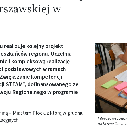
rszawskiej w
 realizuje kolejny projekt
Obraz (old)
eszkańców regionu. Uczelnia
ie i kompleksową realizację
zkół podstawowych w ramach
 Zwiększanie kompetencji
acji STEAM”, dofinansowanego ze
woju Regionalnego w programie
miną – Miastem Płock, z którą w grudniu
Pilotażowe zajęc
acyjnych.
październiku 202