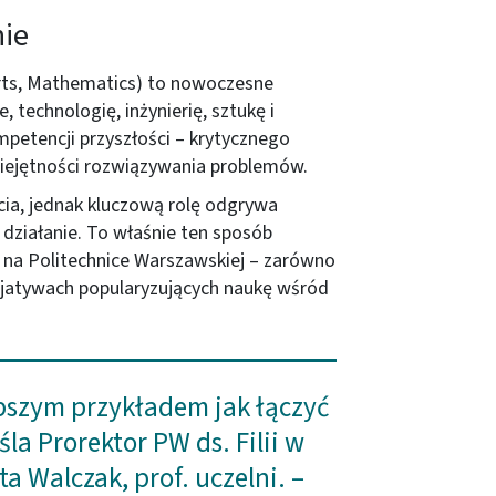
nie
Arts, Mathematics) to nowoczesne
e, technologię, inżynierię, sztukę i
petencji przyszłości – krytycznego
miejętności rozwiązywania problemów.
ia, jednak kluczową rolę odgrywa
działanie. To właśnie ten sposób
t na Politechnice Warszawskiej – zarówno
nicjatywach popularyzujących naukę wśród
epszym przykładem jak łączyć
la Prorektor PW ds. Filii w
a Walczak, prof. uczelni. –