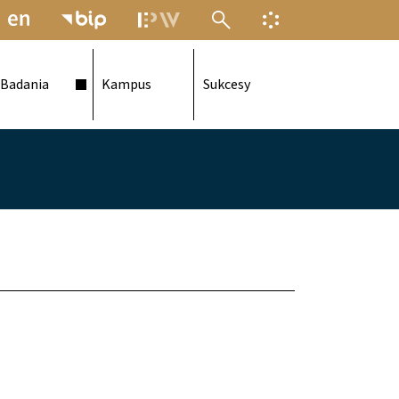
MENU ELEKTRONICZNEJ POLITECH
INFORMACJA O F
Badania
Kampus
Sukcesy