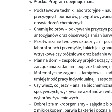
w Płocku. Program obejmuje m.in.:
Podstawowe techniki laboratoryjne – nauk
precyzyjnych pomiarów, przygotowywani
doświadczeń chemicznych.
Chemię kolorów – odkrywanie przyczyn pow
antocyjanów oraz obserwacja zmian barwy
Przetwarzanie tworzyw sztucznych – po
laboratoriach i przemyśle, takich jak gra
wtryskowe czy próżniowe oraz badanie wł
Plan na dom – zespołowy projekt uczący
zarządzania zadaniami poprzez budowę m
Matematyczne zagadki – łamigłówki i zada
umiejętność pracy indywidualnej i zespoł
Czy wiesz, co jesz? – analiza biochemicz
spożywczych, wykrywanie azotanów i wit
wyborów żywieniowych.
Dobre i złe mikroorganizmy – zajęcia z bio
z mikroskopem, barwią bakterie i poznają