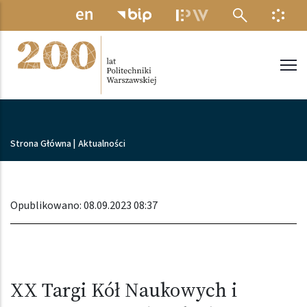
Przejdź do treści
MENU ELEKTRONICZNE
INFO
Politechnika Warszawska
Ścieżka nawigacyjna
Strona Główna
|
Aktualności
Opublikowano: 08.09.2023 08:37
XX Targi Kół Naukowych i