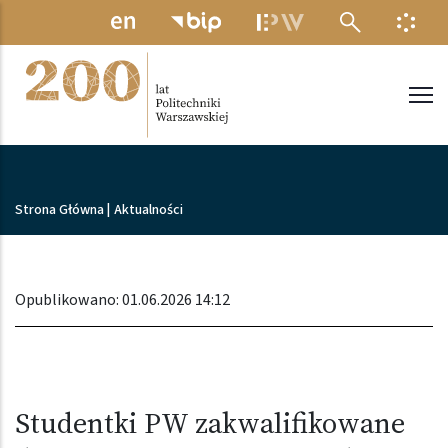
Przejdź do treści
MENU ELEKTRONICZNE
INFO
Politechnika Warszawska
Ścieżka nawigacyjna
Strona Główna
|
Aktualności
Opublikowano: 01.06.2026 14:12
Studentki PW zakwalifikowane