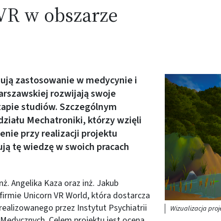
 VR w obszarze
dują zastosowanie w medycynie i
Obraz (old)
Warszawskiej rozwijają swoje
tapie studiów. Szczególnym
iału Mechatroniki, którzy wzięli
nie przy realizacji projektu
ją tę wiedzę w swoich pracach
inż. Angelika Kaza oraz inż. Jakub
 firmie Unicorn VR World, która dostarcza
ealizowanego przez Instytut Psychiatrii
Wizualizacja pro
 Medycznych. Celem projektu jest ocena