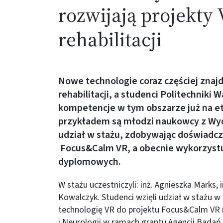
rozwijają projekty
rehabilitacji
Nowe technologie coraz częściej znaj
rehabilitacji, a studenci Politechniki 
kompetencje w tym obszarze już na e
przykładem są młodzi naukowcy z Wydz
udział w stażu, zdobywając doświadcze
Focus&Calm VR, a obecnie wykorzystu
dyplomowych.
W stażu uczestniczyli: inż. Agnieszka Marks, 
Kowalczyk. Studenci wzięli udział w stażu w
technologię VR do projektu Focus&Calm VR r
i Neurologii w ramach grantu Agencji Badań