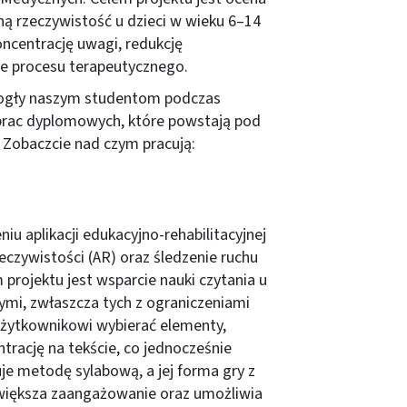
lną rzeczywistość u dzieci w wieku 6–14
oncentrację uwagi, redukcję
ie procesu terapeutycznego.
ogły naszym studentom podczas
 prac dyplomowych, które powstają pod
z. Zobaczcie nad czym pracują:
iu aplikacji edukacyjno-rehabilitacyjnej
eczywistości (AR) oraz śledzenie ruchu
projektu jest wsparcie nauki czytania u
mi, zwłaszcza tych z ograniczeniami
żytkownikowi wybierać elementy,
rację na tekście, co jednocześnie
uje metodę sylabową, a jej forma gry z
większa zaangażowanie oraz umożliwia