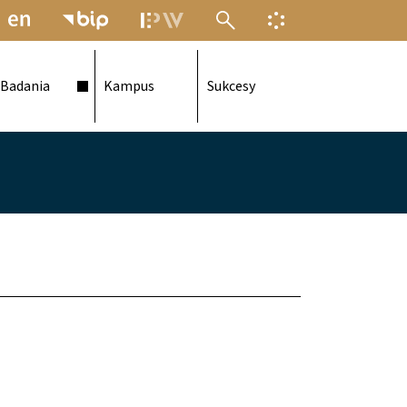
MENU ELEKTRONICZNEJ POLITECH
INFORMACJA O F
Badania
Kampus
Sukcesy