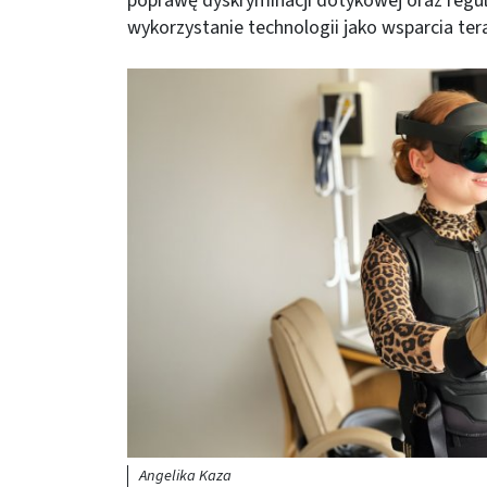
poprawę dyskryminacji dotykowej oraz regul
wykorzystanie technologii jako wsparcia te
Obraz (old)
Angelika Kaza