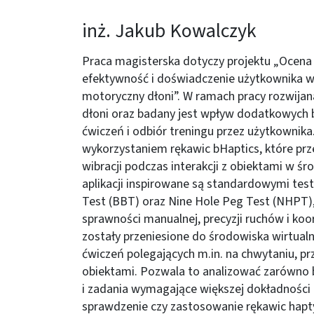
inż. Jakub Kowalczyk
Praca magisterska dotyczy projektu „Ocena
efektywność i doświadczenie użytkownika w 
motoryczny dłoni”. W ramach pracy rozwijana
dłoni oraz badany jest wpływ dodatkowyc
ćwiczeń i odbiór treningu przez użytkownika
wykorzystaniem rękawic bHaptics, które pr
wibracji podczas interakcji z obiektami w ś
aplikacji inspirowane są standardowymi testa
Test (BBT) oraz Nine Hole Peg Test (NHPT
sprawności manualnej, precyzji ruchów i koor
zostały przeniesione do środowiska wirtual
ćwiczeń polegających m.in. na chwytaniu, p
obiektami. Pozwala to analizować zarówno ba
i zadania wymagające większej dokładności o
sprawdzenie czy zastosowanie rękawic hap