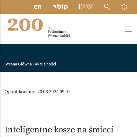
Przejdź do treści
MENU ELEKTRONICZNE
INFO
Politechnika Warszawska
Ścieżka nawigacyjna
Strona Główna
|
Aktualności
Opublikowano: 20.03.2024 09:07
Inteligentne kosze na śmieci –