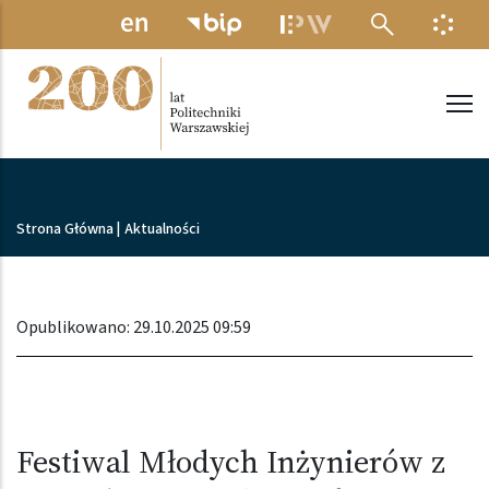
Przejdź do treści
MENU ELEKTRONICZNE
INFO
Politechnika Warszawska
Ścieżka nawigacyjna
Strona Główna
|
Aktualności
Opublikowano: 29.10.2025 09:59
Festiwal Młodych Inżynierów z